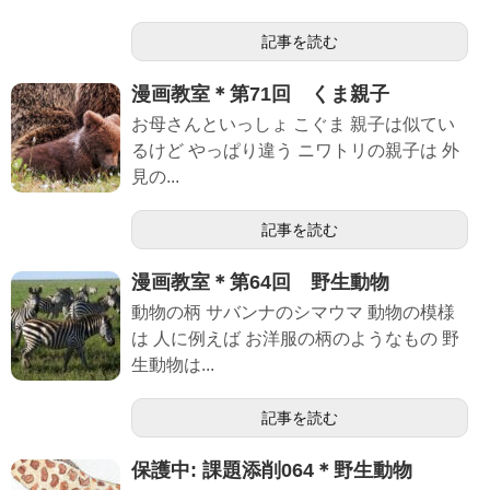
記事を読む
漫画教室＊第71回 くま親子
お母さんといっしょ こぐま 親子は似てい
るけど やっぱり違う ニワトリの親子は 外
見の...
記事を読む
漫画教室＊第64回 野生動物
動物の柄 サバンナのシマウマ 動物の模様
は 人に例えば お洋服の柄のようなもの 野
生動物は...
記事を読む
保護中: 課題添削064＊野生動物