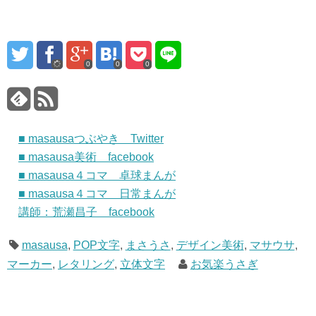
0
0
0
■ masausaつぶやき Twitter
■ masausa美術 facebook
■ masausa４コマ 卓球まんが
■ masausa４コマ 日常まんが
講師：荒瀬昌子 facebook
masausa
,
POP文字
,
まさうさ
,
デザイン美術
,
マサウサ
,
マーカー
,
レタリング
,
立体文字
お気楽うさぎ