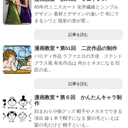
60年代ミニスカート 化学繊維とシンプル
デザイン 素材とデザインの違いで 布にで
きるシワと 陰影の形が変...
記事を読む
漫画教室＊第51回 二次作品の制作
パロディ作品 ラファエロの天使 ステンド
グラス風 有名作品は 何かとネタになる 巨
匠の名...
記事を読む
漫画教室＊第６回 かんたんキャラ制
作
顔まわり小物グッズ 帽子やメガネでできる
演出 線１本で帽子になる 髪の毛といえば
髪の毛だけど 帽子といえ...