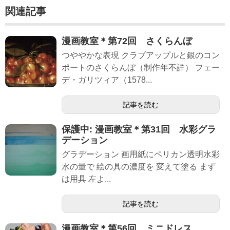
関連記事
漫画教室＊第72回 さくらんぼ
つややかな表現 クラブアップルと銀のコン
ポートのさくらんぼ（制作年不詳） フェー
デ・ガリツィア（1578...
記事を読む
保護中: 漫画教室＊第31回 水彩グラ
デーション
グラデーション 画用紙にペリカン透明水彩
水の量で 絵の具の濃度を 変えて塗る まず
は用具 左よ...
記事を読む
漫画教室＊第56回 ミニドレス