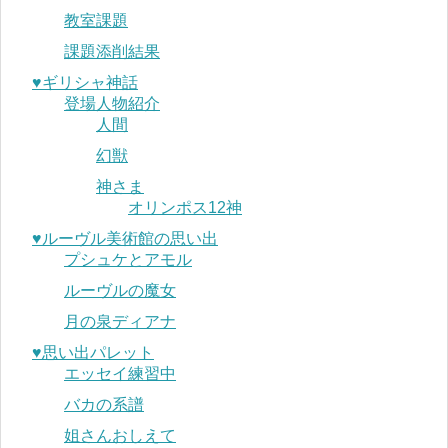
教室課題
課題添削結果
♥︎ギリシャ神話
登場人物紹介
人間
幻獣
神さま
オリンポス12神
♥︎ルーヴル美術館の思い出
プシュケとアモル
ルーヴルの魔女
月の泉ディアナ
♥︎思い出パレット
エッセイ練習中
バカの系譜
姐さんおしえて