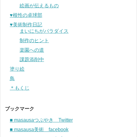
絵画が伝えるもの
♥︎根性の卓球部
♥︎美術制作日記
まいにちがパラダイス
制作のヒント
楽園への道
課題添削中
塗り絵
鳥
＊もくじ
ブックマーク
■ masausaつぶやき Twitter
■ masausa美術 facebook