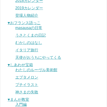
2018カレンダー
2019カレンダー
登場人物紹介
♥︎おフランス語っこ
masausaの日常
うさとくまの日記
むかしのはなし
イタリア旅行
天使がおうちにやってくる
♥︎しあわせ宝箱
わたしのルーヴル美術館
エプタメロン
プチイラスト
神さまの失敗
♥︎まんが教室
入門編