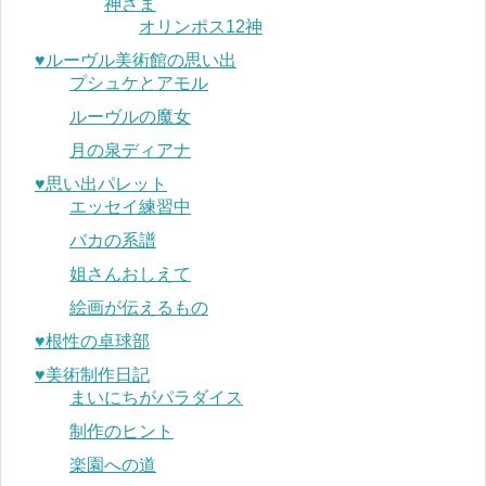
神さま
オリンポス12神
♥︎ルーヴル美術館の思い出
プシュケとアモル
ルーヴルの魔女
月の泉ディアナ
♥︎思い出パレット
エッセイ練習中
バカの系譜
姐さんおしえて
絵画が伝えるもの
♥︎根性の卓球部
♥︎美術制作日記
まいにちがパラダイス
制作のヒント
楽園への道