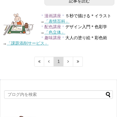
記事を読む
＊
漫画講座
＊
５秒で描ける＊イラスト
→
「表情百科」
＊
配色講座
＊
デザイン入門＊色彩学
→
「色立体」
＊
趣味講座
＊
大人の塗り絵＊彩色術
→
「課題添削サービス」
1