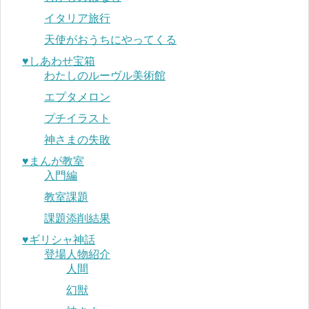
イタリア旅行
天使がおうちにやってくる
♥︎しあわせ宝箱
わたしのルーヴル美術館
エプタメロン
プチイラスト
神さまの失敗
♥︎まんが教室
入門編
教室課題
課題添削結果
♥︎ギリシャ神話
登場人物紹介
人間
幻獣