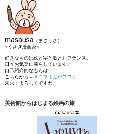
masausa
（まさうさ）
♥︎
うさぎ漫画家
♥︎
好きなものは絵と字と歌とおフランス。
日々お気楽に暮らしています。
自己紹介的なもんは
こちらから→
４コマまんがブログ
末永くよろしくですわ。
美術館からはじまる絵画の旅
masausa本