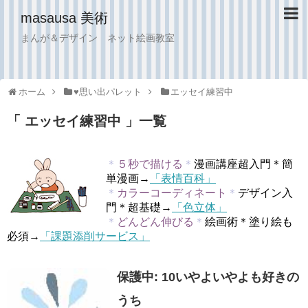
masausa 美術
まんが＆デザイン ネット絵画教室
ホーム
♥︎思い出パレット
エッセイ練習中
「 エッセイ練習中 」一覧
＊
５秒で描ける
＊
漫画講座超入門＊簡
単漫画→
「表情百科」
＊
カラーコーディネート
＊
デザイン入
門＊超基礎→
「色立体」
＊
どんどん伸びる
＊
絵画術＊塗り絵も
必須→
「課題添削サービス」
保護中: 10いやよいやよも好きの
うち