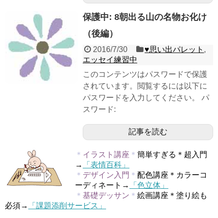
保護中: 8朝出る山の名物お化け
（後編）
2016/7/30
♥︎思い出パレット
,
エッセイ練習中
このコンテンツはパスワードで保護
されています。閲覧するには以下に
パスワードを入力してください。 パ
スワード:
記事を読む
＊
イラスト講座
＊
簡単すぎる＊超入門
→
「表情百科」
＊
デザイン入門
＊
配色講座＊カラーコ
ーディネート→
「色立体」
＊
基礎デッサン
＊
絵画講座＊塗り絵も
必須→
「課題添削サービス」