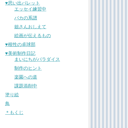
♥︎思い出パレット
エッセイ練習中
バカの系譜
姐さんおしえて
絵画が伝えるもの
♥︎根性の卓球部
♥︎美術制作日記
まいにちがパラダイス
制作のヒント
楽園への道
課題添削中
塗り絵
鳥
＊もくじ