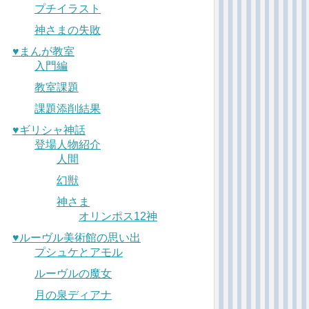
プチイラスト
神さまの失敗
♥︎まんが教室
入門編
教室課題
課題添削結果
♥︎ギリシャ神話
登場人物紹介
人間
幻獣
神さま
オリンポス12神
♥︎ルーヴル美術館の思い出
プシュケとアモル
ルーヴルの魔女
月の泉ディアナ