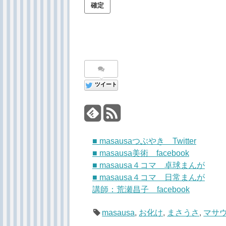
ツイート
■ masausaつぶやき Twitter
■ masausa美術 facebook
■ masausa４コマ 卓球まんが
■ masausa４コマ 日常まんが
講師：荒瀬昌子 facebook
masausa
,
お化け
,
まさうさ
,
マサ