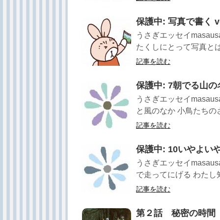
保護中: 写真で書く vo
うさぎエッセイmasau
たくしにとって写真とは .
記事を読む
保護中: 7朝でる山の
うさぎエッセイmasau
と風のなか 小鳥たちのさ
記事を読む
保護中: 10いやよ
うさぎエッセイmasau
で走ってにげる わたし知
記事を読む
第２話 秘密の時間