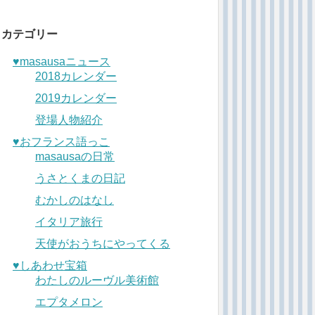
カテゴリー
♥︎masausaニュース
2018カレンダー
2019カレンダー
登場人物紹介
♥︎おフランス語っこ
masausaの日常
うさとくまの日記
むかしのはなし
イタリア旅行
天使がおうちにやってくる
♥︎しあわせ宝箱
わたしのルーヴル美術館
エプタメロン