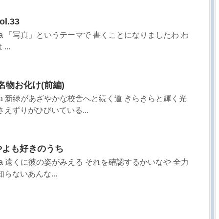
l.33
sa 「写真」というテーマで 書くことになりましたわ わ
..
名物お化け(前編)
sa 新緑があざやかな校舎へと続く道 きらきらと輝く光
えずりがひびいている...
いやよも好きのうち
sa 遠くに彼の姿がみえる それを確認するかいなや 全力
らないあんな...