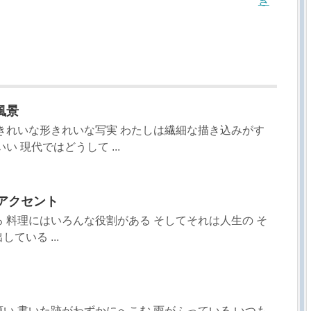
ぎ
風景
きれいな形きれいな写実 わたしは繊細な描き込みがす
い 現代ではどうして ...
るアクセント
 料理にはいろんな役割がある そしてそれは人生の そ
ている ...
い 書いた跡がわずかにへこむ 雨がふっている いつも