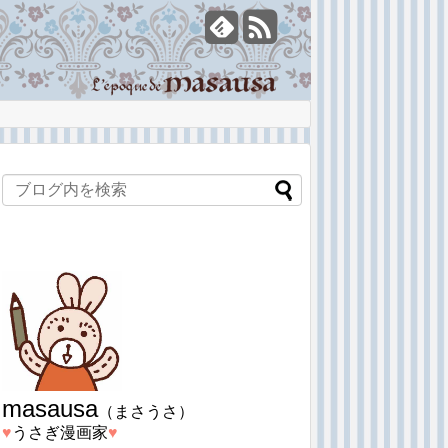
masausa
（まさうさ）
♥︎
うさぎ漫画家
♥︎