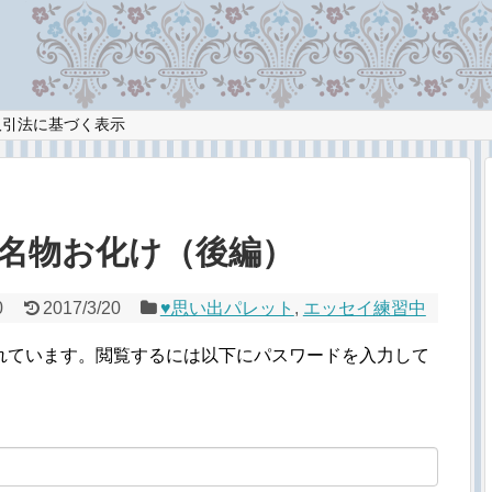
取引法に基づく表示
の名物お化け（後編）
0
2017/3/20
♥︎思い出パレット
,
エッセイ練習中
れています。閲覧するには以下にパスワードを入力して