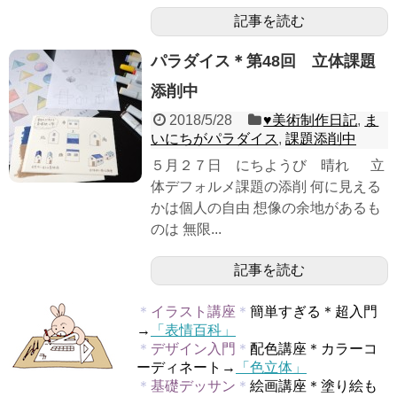
記事を読む
パラダイス＊第48回 立体課題
添削中
2018/5/28
♥︎美術制作日記
,
ま
いにちがパラダイス
,
課題添削中
５月２７日 にちようび 晴れ 立
体デフォルメ課題の添削 何に見える
かは個人の自由 想像の余地があるも
のは 無限...
記事を読む
＊
イラスト講座
＊
簡単すぎる＊超入門
→
「表情百科」
＊
デザイン入門
＊
配色講座＊カラーコ
ーディネート→
「色立体」
＊
基礎デッサン
＊
絵画講座＊塗り絵も