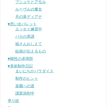
プシュケとアモル
ルーヴルの魔女
月の泉ディアナ
♥︎思い出パレット
エッセイ練習中
バカの系譜
姐さんおしえて
絵画が伝えるもの
♥︎根性の卓球部
♥︎美術制作日記
まいにちがパラダイス
制作のヒント
楽園への道
課題添削中
塗り絵