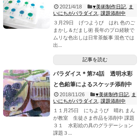
2021/4/18
♥︎美術制作日記
,
ま
いにちがパラダイス
,
課題添削中
３月29日 げつようび はれ 色のご
まかし＆だまし術 長年のプロ経験で
ムリな色出しは日常茶飯事 混色では
出...
記事を読む
パラダイス＊第74話 透明水彩
と色鉛筆によるスケッチ添削中
2018/11/26
♥︎美術制作日記
,
ま
いにちがパラダイス
,
課題添削中
１１月25日 にちようび 晴れ まん
が教室 生徒さま作品を添削中 課題
３１ 水彩絵の具のグラデーション
課題３...