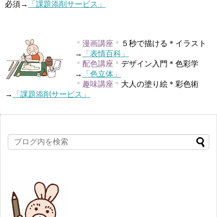
必須→
「課題添削サービス」
＊
漫画講座
＊
５秒で描ける＊イラスト
→
「表情百科」
＊
配色講座
＊
デザイン入門＊色彩学
→
「色立体」
＊
趣味講座
＊
大人の塗り絵＊彩色術
→
「課題添削サービス」