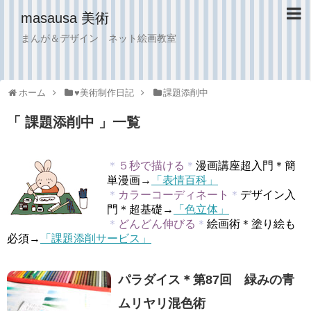
masausa 美術
まんが＆デザイン ネット絵画教室
ホーム
♥︎美術制作日記
課題添削中
「 課題添削中 」一覧
＊
５秒で描ける
＊
漫画講座超入門＊簡
単漫画→
「表情百科」
＊
カラーコーディネート
＊
デザイン入
門＊超基礎→
「色立体」
＊
どんどん伸びる
＊
絵画術＊塗り絵も
必須→
「課題添削サービス」
パラダイス＊第87回 緑みの青
ムリヤリ混色術