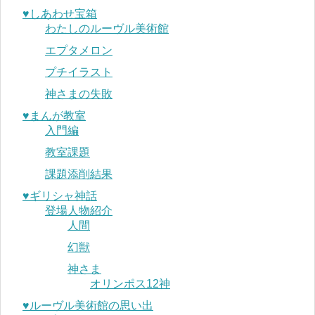
♥︎しあわせ宝箱
わたしのルーヴル美術館
エプタメロン
プチイラスト
神さまの失敗
♥︎まんが教室
入門編
教室課題
課題添削結果
♥︎ギリシャ神話
登場人物紹介
人間
幻獣
神さま
オリンポス12神
♥︎ルーヴル美術館の思い出