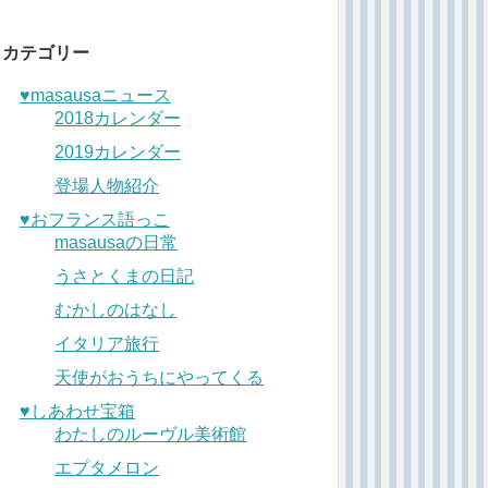
カテゴリー
♥︎masausaニュース
2018カレンダー
2019カレンダー
登場人物紹介
♥︎おフランス語っこ
masausaの日常
うさとくまの日記
むかしのはなし
イタリア旅行
天使がおうちにやってくる
♥︎しあわせ宝箱
わたしのルーヴル美術館
エプタメロン