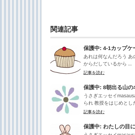
関連記事
保護中: 4-1カップケ
あれは何なんだろう あ
からだしているから ...
記事を読む
保護中: 8朝出る山
うさぎエッセイmasau
られ 教授をはじめとした 
記事を読む
保護中: わたしの目にみ
うさぎエッセイmasau