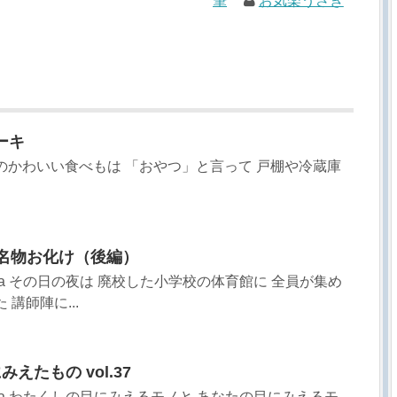
筆
お気楽うさぎ
ーキ
のかわいい食べもは 「おやつ」と言って 戸棚や冷蔵庫
の名物お化け（後編）
sa その日の夜は 廃校した小学校の体育館に 全員が集め
講師陣に...
えたもの vol.37
sa わたくしの目にみえるモノと あなたの目にみえるモ