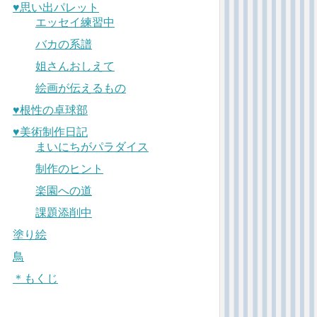
♥︎思い出パレット
エッセイ練習中
バカの系譜
姐さんおしえて
絵画が伝えるもの
♥︎根性の卓球部
♥︎美術制作日記
まいにちがパラダイス
制作のヒント
楽園への道
課題添削中
塗り絵
鳥
＊もくじ