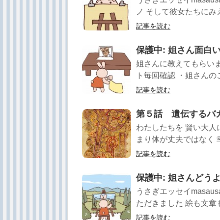
ノ そして彼女たちにみえ
記事を読む
保護中: 姐さん面白いで
姐さんに教えてもらいま
ト毎回確認 ・姐さんのこ
記事を読む
第５話 遺伝するバ
わたしたちを 賢い大人
まり体が丈夫ではなく 幸
記事を読む
保護中: 姐さんどうよう
うさぎエッセイmasau
ただきました 絵も文章も
記事を読む