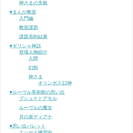
神さまの失敗
♥︎まんが教室
入門編
教室課題
課題添削結果
♥︎ギリシャ神話
登場人物紹介
人間
幻獣
神さま
オリンポス12神
♥︎ルーヴル美術館の思い出
プシュケとアモル
ルーヴルの魔女
月の泉ディアナ
♥︎思い出パレット
エッセイ練習中