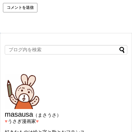
masausa
（まさうさ）
♥︎
うさぎ漫画家
♥︎