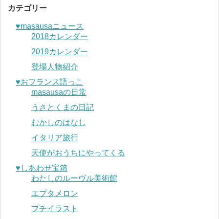
カテゴリー
♥︎masausaニュース
2018カレンダー
2019カレンダー
登場人物紹介
♥︎おフランス語っこ
masausaの日常
うさとくまの日記
むかしのはなし
イタリア旅行
天使がおうちにやってくる
♥︎しあわせ宝箱
わたしのルーヴル美術館
エプタメロン
プチイラスト