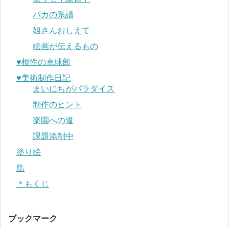
バカの系譜
姐さんおしえて
絵画が伝えるもの
♥︎根性の卓球部
♥︎美術制作日記
まいにちがパラダイス
制作のヒント
楽園への道
課題添削中
塗り絵
鳥
＊もくじ
ブックマーク