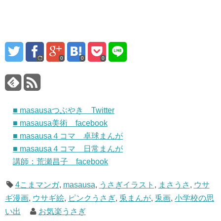
0
0
0
■ masausaつぶやき Twitter
■ masausa美術 facebook
■ masausa４コマ 卓球まんが
■ masausa４コマ 日常まんが
講師：荒瀬昌子 facebook
4こまマンガ
,
masausa
,
うさぎイラスト
,
まさうさ
,
ウサ
ギ漫画
,
ウサギ絵
,
ピンクうさぎ
,
兎まんが
,
兎画
,
小学校の思
い出
お気楽うさぎ