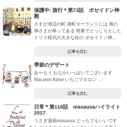
保護中: 旅行＊第73話 ポセイドン神
殿
さすが海辺の町 港町ターラントには 海の
神さまが奉ってある 簡素でどっしりとした
ドリス様式の大きな柱の ポセイドン神...
記事を読む
季節のデザート
あ〜もう おなかいっぱいでございます
Macaron fraise いちごマカロン  ...
記事を読む
日常＊第118話 masausaハイライト
2017
うさぎ漫画masausa どっちでもいいです