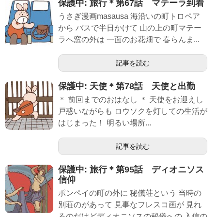
保護中: 旅行＊第67話 マテーラ到着
うさぎ漫画masausa 海沿いの町トロペア
から バスで半日かけて 山の上の町マテー
ラへ窓の外は 一面のお花畑で 春らんま...
記事を読む
保護中: 天使＊第78話 天使と出勤
＊ 前回までのおはなし ＊ 天使をお迎えし
戸惑いながらも ロウソクを灯しての生活が
はじまった！ 明るい場所...
記事を読む
保護中: 旅行＊第95話 ディオニソス
信仰
ポンペイの町の外に 秘儀荘という 当時の
別荘のがあって 見事なフレスコ画が 見れ
るのだけどディオニソスの秘儀への 入信の