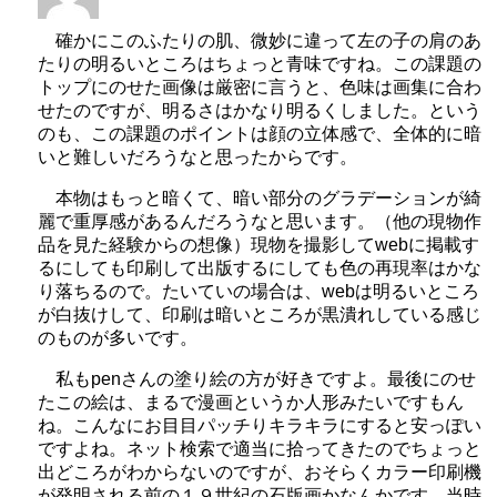
確かにこのふたりの肌、微妙に違って左の子の肩のあ
たりの明るいところはちょっと青味ですね。この課題の
トップにのせた画像は厳密に言うと、色味は画集に合わ
せたのですが、明るさはかなり明るくしました。という
のも、この課題のポイントは顔の立体感で、全体的に暗
いと難しいだろうなと思ったからです。
本物はもっと暗くて、暗い部分のグラデーションが綺
麗で重厚感があるんだろうなと思います。（他の現物作
品を見た経験からの想像）現物を撮影してwebに掲載す
るにしても印刷して出版するにしても色の再現率はかな
り落ちるので。たいていの場合は、webは明るいところ
が白抜けして、印刷は暗いところが黒潰れしている感じ
のものが多いです。
私もpenさんの塗り絵の方が好きですよ。最後にのせ
たこの絵は、まるで漫画というか人形みたいですもん
ね。こんなにお目目パッチりキラキラにすると安っぽい
ですよね。ネット検索で適当に拾ってきたのでちょっと
出どころがわからないのですが、おそらくカラー印刷機
が発明される前の１９世紀の石版画かなんかです。当時