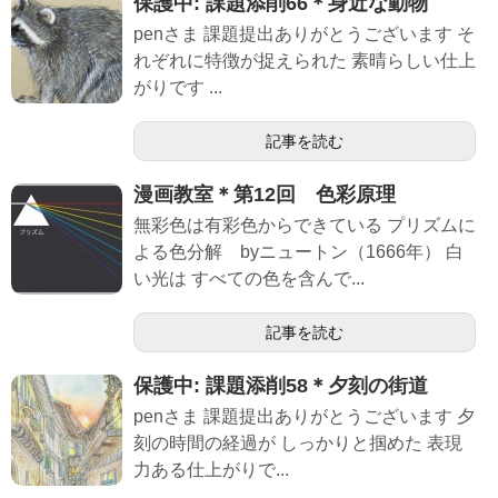
保護中: 課題添削66＊身近な動物
penさま 課題提出ありがとうございます そ
れぞれに特徴が捉えられた 素晴らしい仕上
がりです ...
記事を読む
漫画教室＊第12回 色彩原理
無彩色は有彩色からできている プリズムに
よる色分解 byニュートン（1666年） 白
い光は すべての色を含んで...
記事を読む
保護中: 課題添削58＊夕刻の街道
penさま 課題提出ありがとうございます 夕
刻の時間の経過が しっかりと掴めた 表現
力ある仕上がりで...