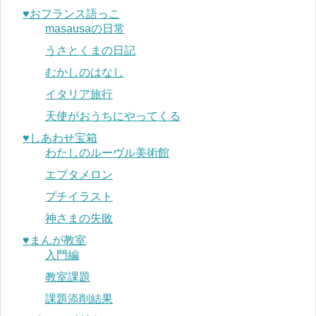
♥︎おフランス語っこ
masausaの日常
うさとくまの日記
むかしのはなし
イタリア旅行
天使がおうちにやってくる
♥︎しあわせ宝箱
わたしのルーヴル美術館
エプタメロン
プチイラスト
神さまの失敗
♥︎まんが教室
入門編
教室課題
課題添削結果