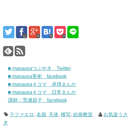
0
0
0
■ masausaつぶやき Twitter
■ masausa美術 facebook
■ masausa４コマ 卓球まんが
■ masausa４コマ 日常まんが
講師：荒瀬昌子 facebook
ラファエロ
,
名画
,
天使
,
模写
,
絵画教室
お気楽うさ
ぎ