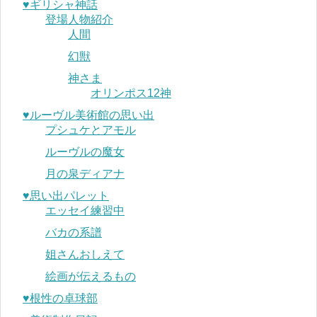
♥︎ギリシャ神話
登場人物紹介
人間
幻獣
神さま
オリンポス12神
♥︎ルーヴル美術館の思い出
プシュケとアモル
ルーヴルの魔女
月の泉ディアナ
♥︎思い出パレット
エッセイ練習中
バカの系譜
姐さんおしえて
絵画が伝えるもの
♥︎根性の卓球部