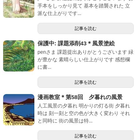
手本をしっかり見て 基本を踏襲された 立
派な仕上がりです...
記事を読む
保護中: 課題添削43＊風景塗絵
penさま 課題提出ありがとうございます 緑
が豊かな 素晴らしい仕上がりです 感想欄
に書...
記事を読む
漫画教室＊第58回 夕暮れの風景
人工風景の夕暮れ 明かりの灯る街 夕暮れ
時は 刻一刻と空の色が大きく変わり それ
と同時に 街の風景は特...
記事を読む