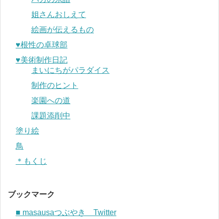
姐さんおしえて
絵画が伝えるもの
♥︎根性の卓球部
♥︎美術制作日記
まいにちがパラダイス
制作のヒント
楽園への道
課題添削中
塗り絵
鳥
＊もくじ
ブックマーク
■ masausaつぶやき Twitter