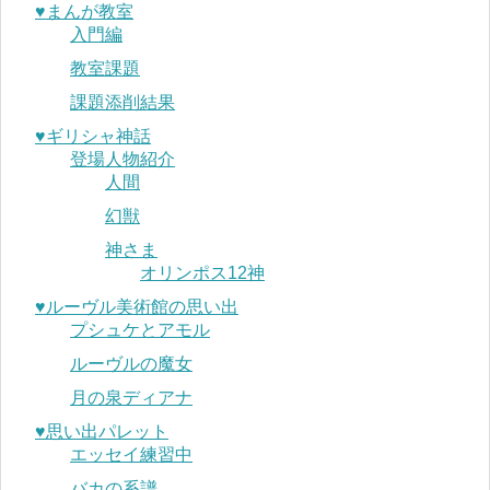
♥︎まんが教室
入門編
教室課題
課題添削結果
♥︎ギリシャ神話
登場人物紹介
人間
幻獣
神さま
オリンポス12神
♥︎ルーヴル美術館の思い出
プシュケとアモル
ルーヴルの魔女
月の泉ディアナ
♥︎思い出パレット
エッセイ練習中
バカの系譜