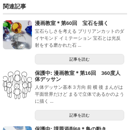
関連記事
漫画教室＊第60回 宝石を描く
宝石らしさを考える ブリリアンカットのダ
イヤモンド イミテーション 宝石とは光反
射をする磨かれた石 ...
記事を読む
保護中: 漫画教室＊第16回 360度人
体デッサン
人体デッサン基本３方向 前 横 後 まんがは
平面世界だけど まるで立体であるかのよう
に描く ...
記事を読む
保護中: 課題添削68＊鳥の動き