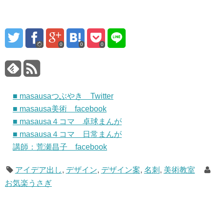
0
0
0
■ masausaつぶやき Twitter
■ masausa美術 facebook
■ masausa４コマ 卓球まんが
■ masausa４コマ 日常まんが
講師：荒瀬昌子 facebook
アイデア出し
,
デザイン
,
デザイン案
,
名刺
,
美術教室
お気楽うさぎ