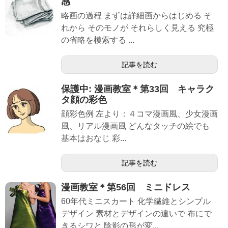
感
略画の過程 まずは詳細画からはじめる そ
れから そのモノが それらしく見える 究極
の省略を模索する ...
記事を読む
保護中: 漫画教室＊第33回 キャラク
タ顔の彩色
顔彩色例 左より：４コマ漫画風、少女漫画
風、リアル漫画風 どんなタッチの絵でも
基本はおなじ 彩...
記事を読む
漫画教室＊第56回 ミニドレス
60年代ミニスカート 化学繊維とシンプル
デザイン 素材とデザインの違いで 布にで
きるシワと 陰影の形が変...