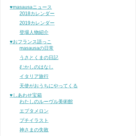
♥︎masausaニュース
2018カレンダー
2019カレンダー
登場人物紹介
♥︎おフランス語っこ
masausaの日常
うさとくまの日記
むかしのはなし
イタリア旅行
天使がおうちにやってくる
♥︎しあわせ宝箱
わたしのルーヴル美術館
エプタメロン
プチイラスト
神さまの失敗