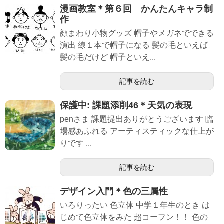
漫画教室＊第６回 かんたんキャラ制
作
顔まわり小物グッズ 帽子やメガネでできる
演出 線１本で帽子になる 髪の毛といえば
髪の毛だけど 帽子といえ...
記事を読む
保護中: 課題添削46＊天気の表現
penさま 課題提出ありがとうございます 臨
場感あふれる アーティスティックな仕上が
りです ...
記事を読む
デザイン入門＊色の三属性
いろりったい 色立体 中学１年生のとき は
じめて色立体をみた 超コーフン！！ 色の