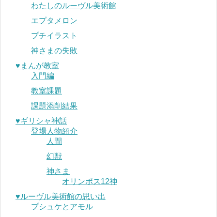
わたしのルーヴル美術館
エプタメロン
プチイラスト
神さまの失敗
♥︎まんが教室
入門編
教室課題
課題添削結果
♥︎ギリシャ神話
登場人物紹介
人間
幻獣
神さま
オリンポス12神
♥︎ルーヴル美術館の思い出
プシュケとアモル