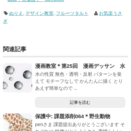
ぬりえ
,
デザイン教室
,
フルーツタルト
お気楽うさ
ぎ
関連記事
漫画教室＊第25回 漫画デッサン 水
水の性質 無色・透明・反射 パターンを覚
えて モチーフなしで かんたんに描く とり
あえず簡単なので ...
記事を読む
保護中: 課題添削064＊野生動物
penさま 課題提出ありがとうございます そ