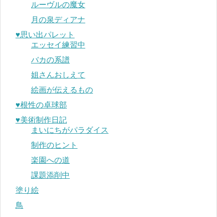
ルーヴルの魔女
月の泉ディアナ
♥︎思い出パレット
エッセイ練習中
バカの系譜
姐さんおしえて
絵画が伝えるもの
♥︎根性の卓球部
♥︎美術制作日記
まいにちがパラダイス
制作のヒント
楽園への道
課題添削中
塗り絵
鳥