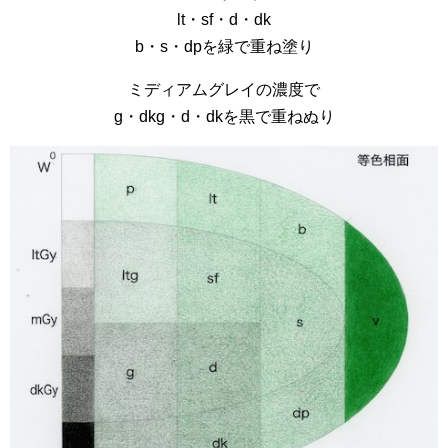
lt・sf・d・dk
b・s・dpを緑で重ね塗り
ミディアムグレイの濃度で
g・dkg・d・dkを黒で重ねぬり