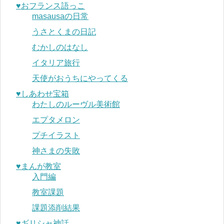
♥︎おフランス語っこ
masausaの日常
うさとくまの日記
むかしのはなし
イタリア旅行
天使がおうちにやってくる
♥︎しあわせ宝箱
わたしのルーヴル美術館
エプタメロン
プチイラスト
神さまの失敗
♥︎まんが教室
入門編
教室課題
課題添削結果
♥︎ギリシャ神話