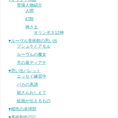
登場人物紹介
人間
幻獣
神さま
オリンポス12神
♥︎ルーヴル美術館の思い出
プシュケとアモル
ルーヴルの魔女
月の泉ディアナ
♥︎思い出パレット
エッセイ練習中
バカの系譜
姐さんおしえて
絵画が伝えるもの
♥︎根性の卓球部
♥︎美術制作日記