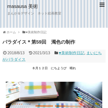
masausa 美術
まんが＆デザイン ネット絵画教室
ホーム
♥︎美術制作日記
パラダイス＊第59回 濁色の制作
2018/8/13
2021/3/13
♥︎美術制作日記
,
まいにち
がパラダイス
８月１２日 にちようび 晴れ