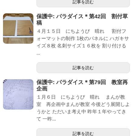
記事を読む
保護中: パラダイス＊第42回 割付草
稿
４月１５日 にちようび 晴れ 割付フ
ォーマットの制作 1枚のパネルに ハガキサ
イズ８枚 名刺サイズ１６枚を 割り付ける
...
記事を読む
保護中: パラダイス＊第79回 教室再
企画
１月６日 にちようび 晴れ まんが教
室 再企画中まんが教室 今後どう展開しよ
うかと ただいま考え中 昨年１年やってき
て 一昨...
記事を読む