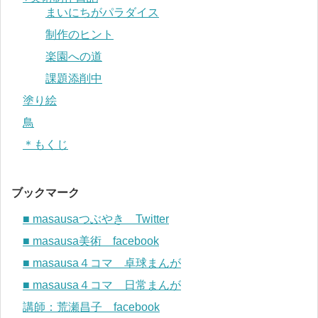
まいにちがパラダイス
制作のヒント
楽園への道
課題添削中
塗り絵
鳥
＊もくじ
ブックマーク
■ masausaつぶやき Twitter
■ masausa美術 facebook
■ masausa４コマ 卓球まんが
■ masausa４コマ 日常まんが
講師：荒瀬昌子 facebook