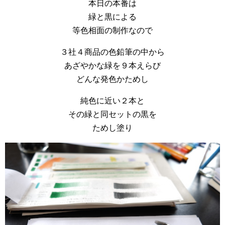
本日の本番は
緑と黒による
等色相面の制作なので
３社４商品の色鉛筆の中から
あざやかな緑を９本えらび
どんな発色かためし
純色に近い２本と
その緑と同セットの黒を
ためし塗り