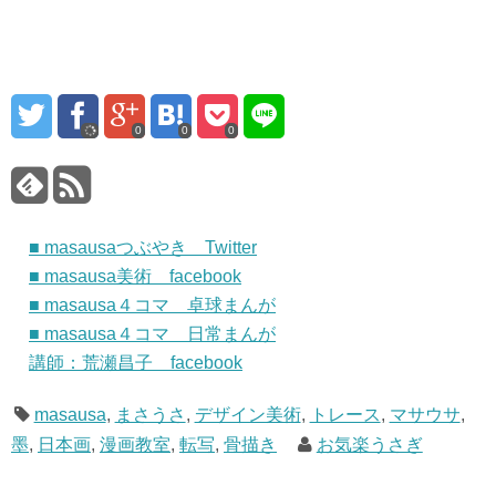
0
0
0
■ masausaつぶやき Twitter
■ masausa美術 facebook
■ masausa４コマ 卓球まんが
■ masausa４コマ 日常まんが
講師：荒瀬昌子 facebook
masausa
,
まさうさ
,
デザイン美術
,
トレース
,
マサウサ
,
墨
,
日本画
,
漫画教室
,
転写
,
骨描き
お気楽うさぎ