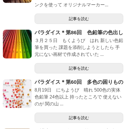
ンクを使って オリジナルマーカー...
記事を読む
パラダイス＊第86回 色鉛筆の色出し
３月２５日 もくようび はれ 新しい色鉛
筆を買った 課題を添削しようとしたら 手
元にない画材で作成されていた ...
記事を読む
パラダイス＊第60回 多色の困りもの
8月19日 にちようび 晴れ 500色の実体
色鉛筆 24色以上 持ったところで 使えない
のが 関の山 ...
記事を読む