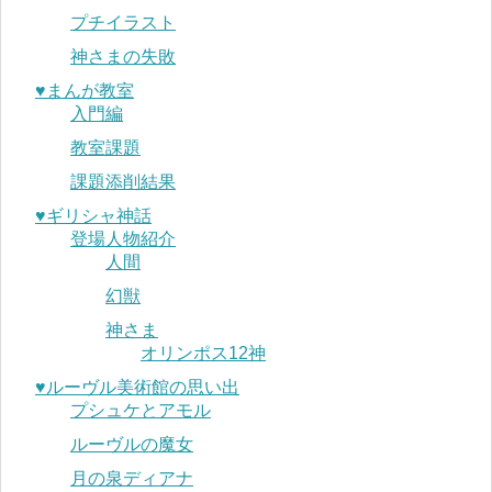
プチイラスト
神さまの失敗
♥︎まんが教室
入門編
教室課題
課題添削結果
♥︎ギリシャ神話
登場人物紹介
人間
幻獣
神さま
オリンポス12神
♥︎ルーヴル美術館の思い出
プシュケとアモル
ルーヴルの魔女
月の泉ディアナ