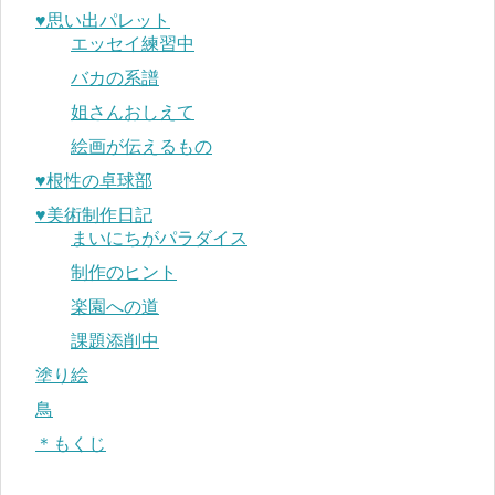
♥︎思い出パレット
エッセイ練習中
バカの系譜
姐さんおしえて
絵画が伝えるもの
♥︎根性の卓球部
♥︎美術制作日記
まいにちがパラダイス
制作のヒント
楽園への道
課題添削中
塗り絵
鳥
＊もくじ