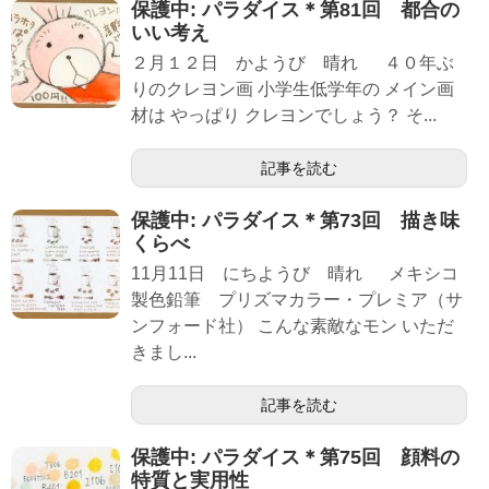
保護中: パラダイス＊第81回 都合の
いい考え
２月１２日 かようび 晴れ ４０年ぶ
りのクレヨン画 小学生低学年の メイン画
材は やっぱり クレヨンでしょう？ そ...
記事を読む
保護中: パラダイス＊第73回 描き味
くらべ
11月11日 にちようび 晴れ メキシコ
製色鉛筆 プリズマカラー・プレミア（サ
ンフォード社） こんな素敵なモン いただ
きまし...
記事を読む
保護中: パラダイス＊第75回 顔料の
特質と実用性