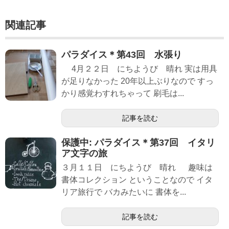
関連記事
パラダイス＊第43回 水張り
4月２２日 にちようび 晴れ 実は用具
が足りなかった 20年以上ぶりなので すっ
かり感覚わすれちゃって 刷毛は...
記事を読む
保護中: パラダイス＊第37回 イタリ
ア文字の旅
３月１１日 にちようび 晴れ 趣味は
書体コレクション ということなので イタ
リア旅行で バカみたいに 書体を...
記事を読む