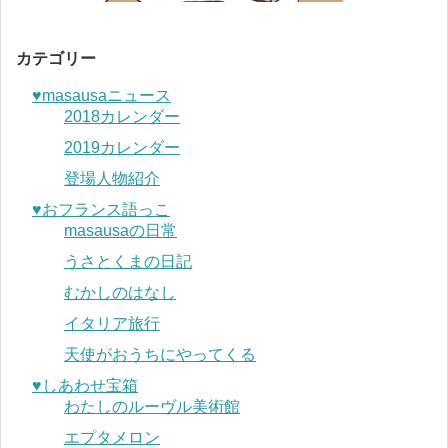
カテゴリー
♥︎masausaニュース
2018カレンダー
2019カレンダー
登場人物紹介
♥︎おフランス語っこ
masausaの日常
うさとくまの日記
むかしのはなし
イタリア旅行
天使がおうちにやってくる
♥︎しあわせ宝箱
わたしのルーヴル美術館
エプタメロン