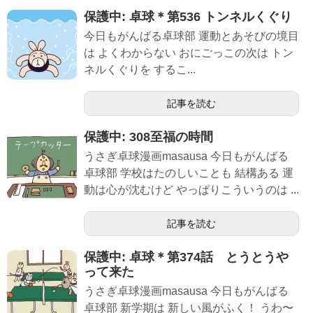
保護中: 卓球＊第536 トンネルくぐり
今日もがんばる卓球部 運動とあそびの境目
は よくわからない おにごっこの次は トン
ネルくぐりを するこ...
記事を読む
保護中: 308至福の時間
うさぎ卓球漫画masausa 今日もがんばる
卓球部 学校はたのしいことも 結構ある 運
動は心が沈むけど やっぱりこういうのは ...
記事を読む
保護中: 卓球＊第374話 とうとうや
って来た
うさぎ卓球漫画masausa 今日もがんばる
卓球部 新学期は 新しい風がふく！ うわ〜