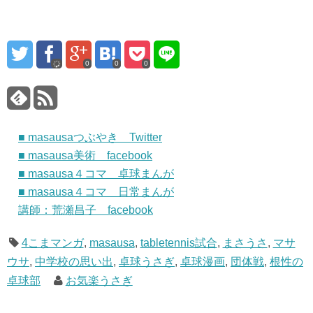
0
0
0
■ masausaつぶやき Twitter
■ masausa美術 facebook
■ masausa４コマ 卓球まんが
■ masausa４コマ 日常まんが
講師：荒瀬昌子 facebook
4こまマンガ
,
masausa
,
tabletennis試合
,
まさうさ
,
マサ
ウサ
,
中学校の思い出
,
卓球うさぎ
,
卓球漫画
,
団体戦
,
根性の
卓球部
お気楽うさぎ