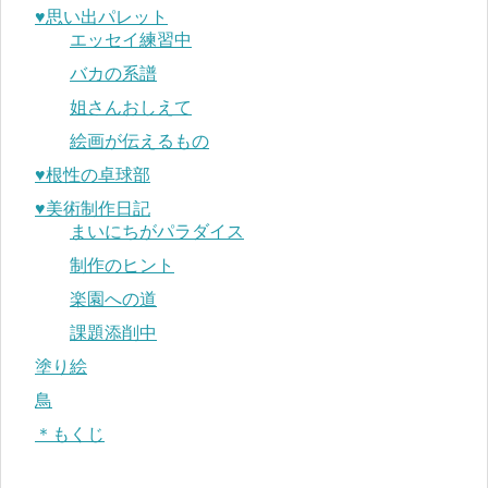
♥︎思い出パレット
エッセイ練習中
バカの系譜
姐さんおしえて
絵画が伝えるもの
♥︎根性の卓球部
♥︎美術制作日記
まいにちがパラダイス
制作のヒント
楽園への道
課題添削中
塗り絵
鳥
＊もくじ