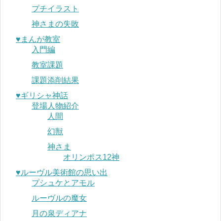
プチイラスト
神さまの失敗
♥︎まんが教室
入門編
教室課題
課題添削結果
♥︎ギリシャ神話
登場人物紹介
人間
幻獣
神さま
オリンポス12神
♥︎ルーヴル美術館の思い出
プシュケとアモル
ルーヴルの魔女
月の泉ディアナ