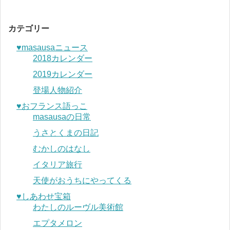
カテゴリー
♥︎masausaニュース
2018カレンダー
2019カレンダー
登場人物紹介
♥︎おフランス語っこ
masausaの日常
うさとくまの日記
むかしのはなし
イタリア旅行
天使がおうちにやってくる
♥︎しあわせ宝箱
わたしのルーヴル美術館
エプタメロン