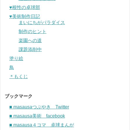
♥︎根性の卓球部
♥︎美術制作日記
まいにちがパラダイス
制作のヒント
楽園への道
課題添削中
塗り絵
鳥
＊もくじ
ブックマーク
■ masausaつぶやき Twitter
■ masausa美術 facebook
■ masausa４コマ 卓球まんが