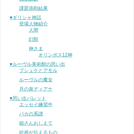
課題添削結果
♥︎ギリシャ神話
登場人物紹介
人間
幻獣
神さま
オリンポス12神
♥︎ルーヴル美術館の思い出
プシュケとアモル
ルーヴルの魔女
月の泉ディアナ
♥︎思い出パレット
エッセイ練習中
バカの系譜
姐さんおしえて
絵画が伝えるもの