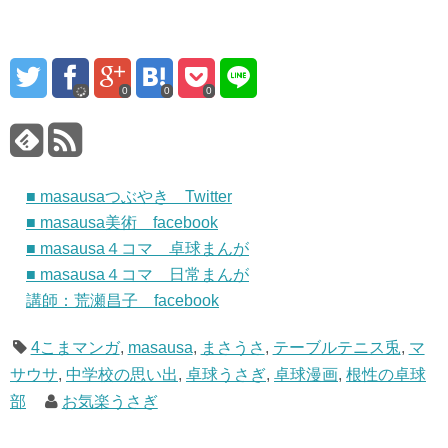
0
0
0
■ masausaつぶやき Twitter
■ masausa美術 facebook
■ masausa４コマ 卓球まんが
■ masausa４コマ 日常まんが
講師：荒瀬昌子 facebook
4こまマンガ
,
masausa
,
まさうさ
,
テーブルテニス兎
,
マ
サウサ
,
中学校の思い出
,
卓球うさぎ
,
卓球漫画
,
根性の卓球
部
お気楽うさぎ