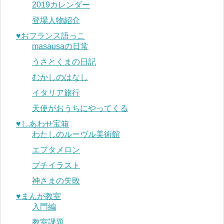
2019カレンダー
登場人物紹介
♥︎おフランス語っこ
masausaの日常
うさとくまの日記
むかしのはなし
イタリア旅行
天使がおうちにやってくる
♥︎しあわせ宝箱
わたしのルーヴル美術館
エプタメロン
プチイラスト
神さまの失敗
♥︎まんが教室
入門編
教室課題