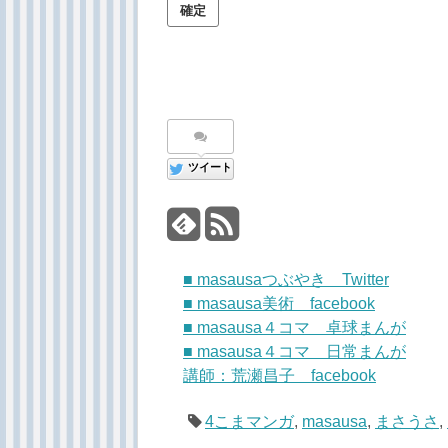
ツイート
■ masausaつぶやき Twitter
■ masausa美術 facebook
■ masausa４コマ 卓球まんが
■ masausa４コマ 日常まんが
講師：荒瀬昌子 facebook
4こまマンガ
,
masausa
,
まさうさ
,