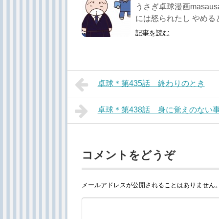
うさぎ卓球漫画masau
には怒られたし やめると思
記事を読む
卓球＊第435話 終わりのとき
卓球＊第438話 身に覚えのない
コメントをどうぞ
メールアドレスが公開されることはありません