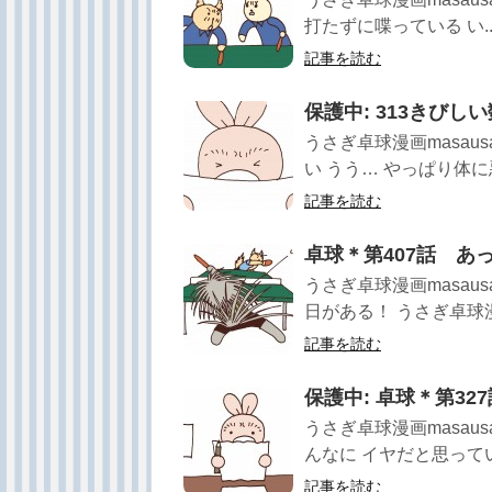
打たずに喋っている い..
記事を読む
保護中: 313きびし
うさぎ卓球漫画masau
い うう… やっぱり体に悪い
記事を読む
卓球＊第407話 あ
うさぎ卓球漫画masau
日がある！ うさぎ卓球漫画m
記事を読む
保護中: 卓球＊第3
うさぎ卓球漫画masau
んなに イヤだと思っていた
記事を読む