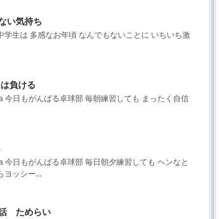
のない気持ち
中学生は 多感なお年頃 なんでもないことに いちいち激
くしは負ける
sa 今日もがんばる卓球部 毎朝練習しても まったく自信
い
sa 今日もがんばる卓球部 毎日朝夕練習しても ヘンなと
ヨッシー...
8話 ためらい