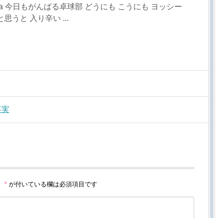
sa 今日もがんばる卓球部 どうにも こうにも ヨッシー
うと 入り辛い ...
事実
。
*
が付いている欄は必須項目です