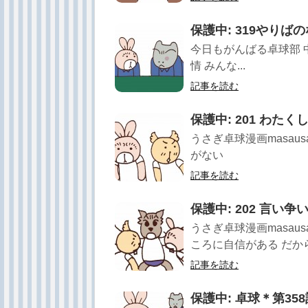
保護中: 319やりば
今日もがんばる卓球部 
情 みんな...
記事を読む
保護中: 201 わた
うさぎ卓球漫画masau
がない
記事を読む
保護中: 202 言い争
うさぎ卓球漫画masau
ころに自信がある だから
記事を読む
保護中: 卓球＊第35