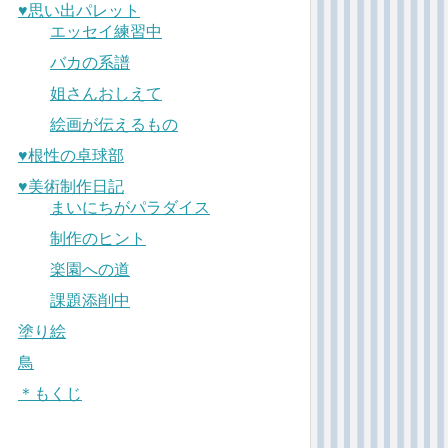
♥︎思い出パレット
エッセイ練習中
バカの系譜
姐さんおしえて
絵画が伝えるもの
♥︎根性の卓球部
♥︎美術制作日記
まいにちがパラダイス
制作のヒント
楽園への道
課題添削中
塗り絵
鳥
＊もくじ