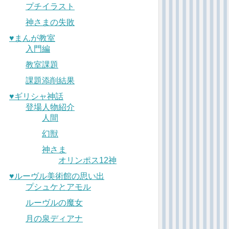
プチイラスト
神さまの失敗
♥︎まんが教室
入門編
教室課題
課題添削結果
♥︎ギリシャ神話
登場人物紹介
人間
幻獣
神さま
オリンポス12神
♥︎ルーヴル美術館の思い出
プシュケとアモル
ルーヴルの魔女
月の泉ディアナ