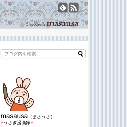
masausa
（まさうさ）
♥︎
うさぎ漫画家
♥︎