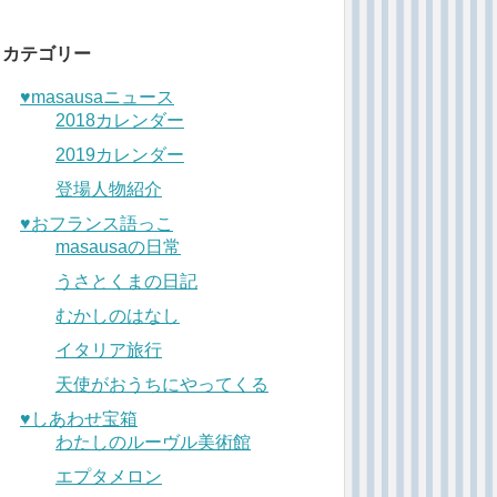
カテゴリー
♥︎masausaニュース
2018カレンダー
2019カレンダー
登場人物紹介
♥︎おフランス語っこ
masausaの日常
うさとくまの日記
むかしのはなし
イタリア旅行
天使がおうちにやってくる
♥︎しあわせ宝箱
わたしのルーヴル美術館
エプタメロン