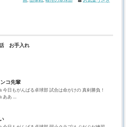
画
,
団体戦
,
根性の卓球部
お気楽うさぎ
1話 お手入れ
のコンコ先輩
sa 今日もがんばる卓球部 試合は命がけの 真剣勝負！
ああ ...
い
sa 今日もがんばる卓球部 弱小クラブは ぐだぐだ練習