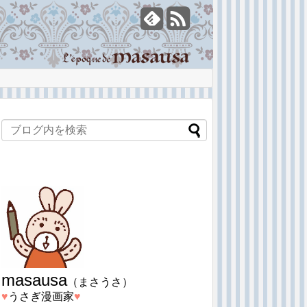
masausa
（まさうさ）
♥︎
うさぎ漫画家
♥︎