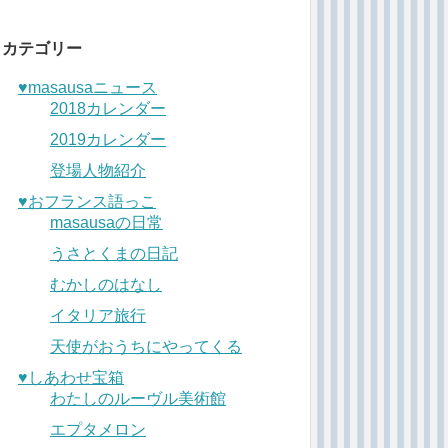
カテゴリー
♥︎masausaニュース
2018カレンダー
2019カレンダー
登場人物紹介
♥︎おフランス語っこ
masausaの日常
うさとくまの日記
むかしのはなし
イタリア旅行
天使がおうちにやってくる
♥︎しあわせ宝箱
わたしのルーヴル美術館
エプタメロン