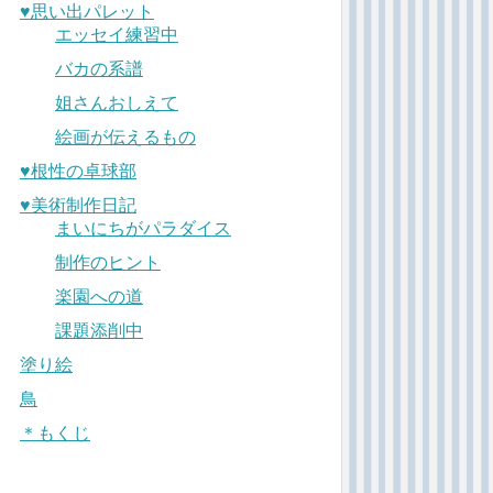
♥︎思い出パレット
エッセイ練習中
バカの系譜
姐さんおしえて
絵画が伝えるもの
♥︎根性の卓球部
♥︎美術制作日記
まいにちがパラダイス
制作のヒント
楽園への道
課題添削中
塗り絵
鳥
＊もくじ