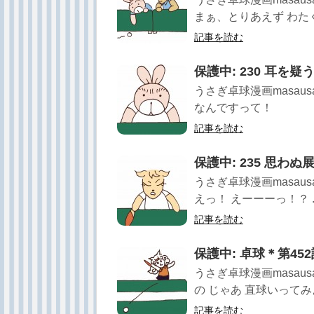
まぁ、とりあえず わたく
記事を読む
保護中: 230 耳を疑
うさぎ卓球漫画masau
なんですって！
記事を読む
保護中: 235 思わぬ
うさぎ卓球漫画masau
えっ！ えーーーっ！？ ..
記事を読む
保護中: 卓球＊第4
うさぎ卓球漫画masau
の じゃあ 直球いってみよう
記事を読む