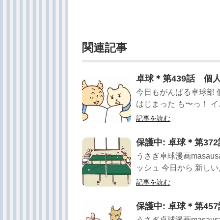
関連記事
卓球＊第439話 個
今日もがんばる卓球部 
はじまった も〜っ！ イ..
記事を読む
保護中: 卓球＊第3
うさぎ卓球漫画masau
ッシュ 今日から 新しい人
記事を読む
保護中: 卓球＊第4
うさぎ卓球漫画masau