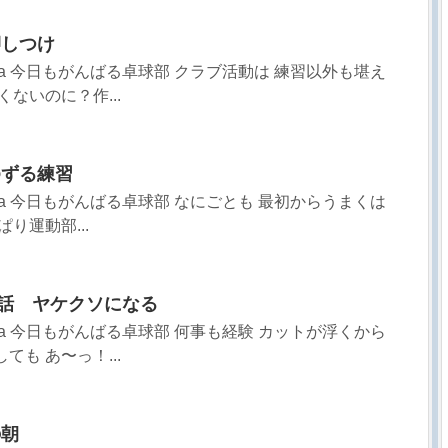
押しつけ
sa 今日もがんばる卓球部 クラブ活動は 練習以外も堪え
くないのに？作...
をゆずる練習
sa 今日もがんばる卓球部 なにごとも 最初からうまくは
り運動部...
54話 ヤケクソになる
sa 今日もがんばる卓球部 何事も経験 カットが浮くから
ても あ〜っ！...
の朝