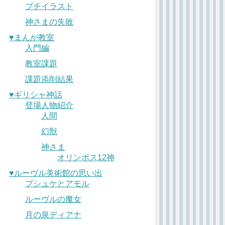
プチイラスト
神さまの失敗
♥︎まんが教室
入門編
教室課題
課題添削結果
♥︎ギリシャ神話
登場人物紹介
人間
幻獣
神さま
オリンポス12神
♥︎ルーヴル美術館の思い出
プシュケとアモル
ルーヴルの魔女
月の泉ディアナ