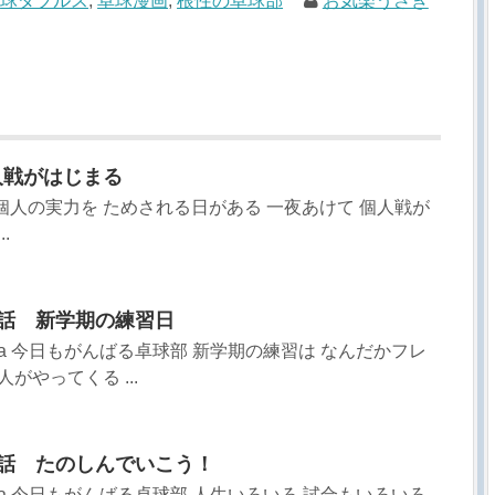
球ダブルス
,
卓球漫画
,
根性の卓球部
お気楽うさぎ
人戦がはじまる
個人の実力を ためされる日がある 一夜あけて 個人戦が
.
72話 新学期の練習日
sa 今日もがんばる卓球部 新学期の練習は なんだかフレ
がやってくる ...
57話 たのしんでいこう！
sa 今日もがんばる卓球部 人生いろいろ 試合もいろいろ