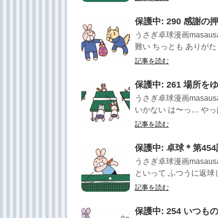
保護中: 290 感謝の
うさぎ卓球漫画masau
難い ちっとも ありがた
記事を読む
保護中: 261 場所
うさぎ卓球漫画masau
いかない は〜っ… やっぱ
記事を読む
保護中: 卓球＊第4
うさぎ卓球漫画masau
といって ふつうに返球し
記事を読む
保護中: 254 いつも