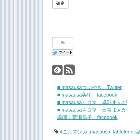
ツイート
■ masausaつぶやき Twitter
■ masausa美術 facebook
■ masausa４コマ 卓球まんが
■ masausa４コマ 日常まんが
講師：荒瀬昌子 facebook
4こまマンガ
,
masausa
,
tabletenni