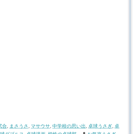
s試合
,
まさうさ
,
マサウサ
,
中学校の思い出
,
卓球うさぎ
,
卓