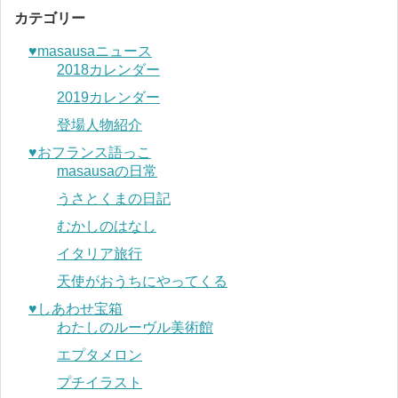
カテゴリー
♥︎masausaニュース
2018カレンダー
2019カレンダー
登場人物紹介
♥︎おフランス語っこ
masausaの日常
うさとくまの日記
むかしのはなし
イタリア旅行
天使がおうちにやってくる
♥︎しあわせ宝箱
わたしのルーヴル美術館
エプタメロン
プチイラスト