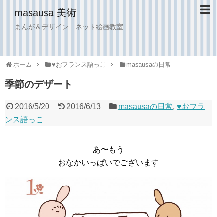
masausa 美術
まんが＆デザイン ネット絵画教室
ホーム
♥︎おフランス語っこ
masausaの日常
季節のデザート
2016/5/20
2016/6/13
masausaの日常
,
♥︎おフラ
ンス語っこ
あ〜もう
おなかいっぱいでございます