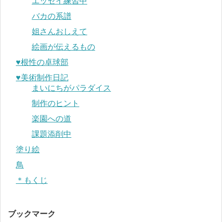
エッセイ練習中
バカの系譜
姐さんおしえて
絵画が伝えるもの
♥︎根性の卓球部
♥︎美術制作日記
まいにちがパラダイス
制作のヒント
楽園への道
課題添削中
塗り絵
鳥
＊もくじ
ブックマーク