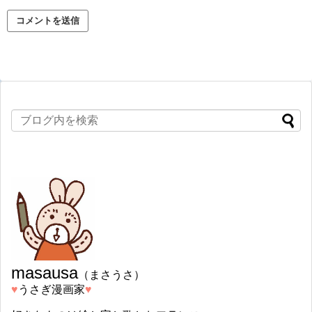
masausa
（まさうさ）
♥︎
うさぎ漫画家
♥︎