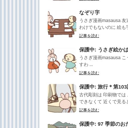
なぞり字
うさぎ漫画masausa
わけでもないのに 絵も字
記事を読む
保護中: うさぎ絵か
うさぎ漫画masausa
すわ ...
記事を読む
保護中: 旅行＊第1
古代彫刻は 印刷物では
できなくて 近くで見ると 
記事を読む
保護中: 97 季節の