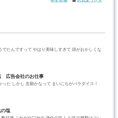
術史研修
お気楽うさぎ
うでたんですって やはり美味しすぎて 頭がおかしくな
1話 広告会社のお仕事
かった しかし 念願かなって まいにちがパラダイス！
化の塩
数日後 これがウワサの 浄化の塩！ お塩の種類はコレ