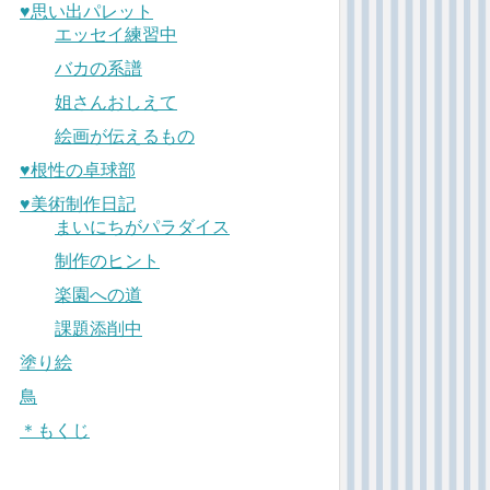
♥︎思い出パレット
エッセイ練習中
バカの系譜
姐さんおしえて
絵画が伝えるもの
♥︎根性の卓球部
♥︎美術制作日記
まいにちがパラダイス
制作のヒント
楽園への道
課題添削中
塗り絵
鳥
＊もくじ