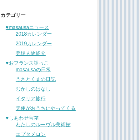
カテゴリー
♥︎masausaニュース
2018カレンダー
2019カレンダー
登場人物紹介
♥︎おフランス語っこ
masausaの日常
うさとくまの日記
むかしのはなし
イタリア旅行
天使がおうちにやってくる
♥︎しあわせ宝箱
わたしのルーヴル美術館
エプタメロン