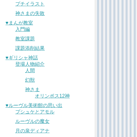
プチイラスト
神さまの失敗
♥︎まんが教室
入門編
教室課題
課題添削結果
♥︎ギリシャ神話
登場人物紹介
人間
幻獣
神さま
オリンポス12神
♥︎ルーヴル美術館の思い出
プシュケとアモル
ルーヴルの魔女
月の泉ディアナ