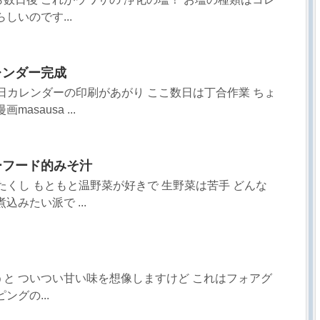
しいのです...
レンダー完成
 先日カレンダーの印刷があがり ここ数日は丁合作業 ちょ
asausa ...
ーフード的みそ汁
 わたくし もともと温野菜が好きで 生野菜は苦手 どんな
込みたい派で ...
と ついつい甘い味を想像しますけど これはフォアグ
ングの...