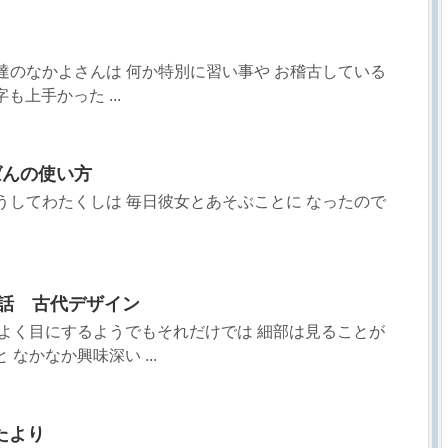
 友達のなかよさんは 何か特別に習い事や お稽古している
も上手かった ...
ばんの使い方
 こうしてわたくしは 毎日彼女とあそぶことに なったので
03話 古代デザイン
 よく目にするようでもそれだけでは 細部は見ることが
なかなか興味深い ...
おたより