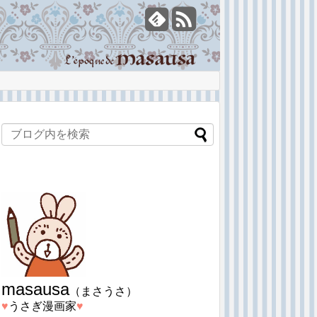
masausa
（まさうさ）
♥︎
うさぎ漫画家
♥︎