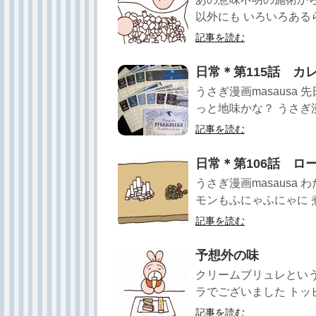
以外にも いろいろあるら
記事を読む
日常＊第115話 カ
うさぎ漫画masausa
っと地味かな？ うさぎ漫画m
記事を読む
日常＊第106話 ロ
うさぎ漫画masausa
モンもふにゃふにゃに 煮
記事を読む
予想外の味
クリームブリュレという
ラでございました トッピ
記事を読む