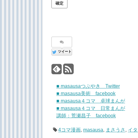
ツイート
■ masausaつぶやき Twitter
■ masausa美術 facebook
■ masausa４コマ 卓球まんが
■ masausa４コマ 日常まんが
講師：荒瀬昌子 facebook
4コマ漫画
,
masausa
,
まさうさ
,
イタ