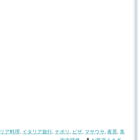
リア料理
,
イタリア旅行
,
ナポリ
,
ピザ
,
マサウサ
,
夜景
,
美