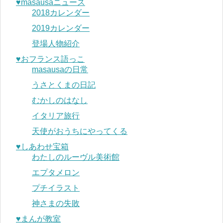
♥︎masausaニュース
2018カレンダー
2019カレンダー
登場人物紹介
♥︎おフランス語っこ
masausaの日常
うさとくまの日記
むかしのはなし
イタリア旅行
天使がおうちにやってくる
♥︎しあわせ宝箱
わたしのルーヴル美術館
エプタメロン
プチイラスト
神さまの失敗
♥︎まんが教室