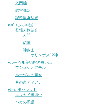
入門編
教室課題
課題添削結果
♥︎ギリシャ神話
登場人物紹介
人間
幻獣
神さま
オリンポス12神
♥︎ルーヴル美術館の思い出
プシュケとアモル
ルーヴルの魔女
月の泉ディアナ
♥︎思い出パレット
エッセイ練習中
バカの系譜