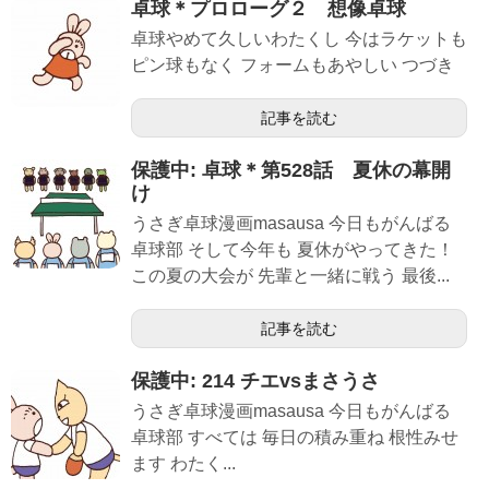
卓球＊プロローグ２ 想像卓球
卓球やめて久しいわたくし 今はラケットも
ピン球もなく フォームもあやしい つづき
記事を読む
保護中: 卓球＊第528話 夏休の幕開
け
うさぎ卓球漫画masausa 今日もがんばる
卓球部 そして今年も 夏休がやってきた！
この夏の大会が 先輩と一緒に戦う 最後...
記事を読む
保護中: 214 チエvsまさうさ
うさぎ卓球漫画masausa 今日もがんばる
卓球部 すべては 毎日の積み重ね 根性みせ
ます わたく...