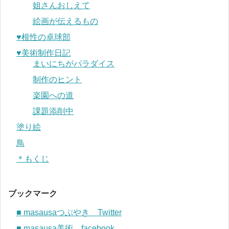
姐さんおしえて
絵画が伝えるもの
♥︎根性の卓球部
♥︎美術制作日記
まいにちがパラダイス
制作のヒント
楽園への道
課題添削中
塗り絵
鳥
＊もくじ
ブックマーク
■ masausaつぶやき Twitter
■ masausa美術 facebook