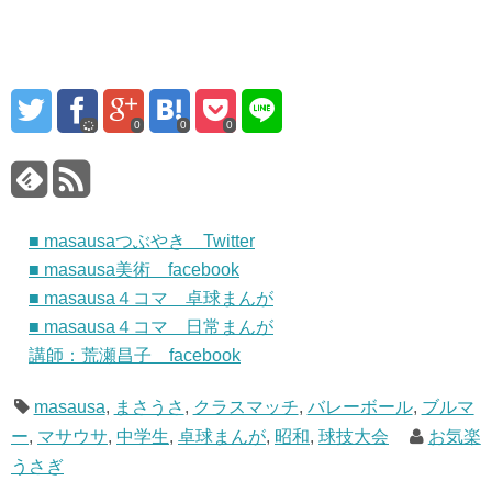
0
0
0
■ masausaつぶやき Twitter
■ masausa美術 facebook
■ masausa４コマ 卓球まんが
■ masausa４コマ 日常まんが
講師：荒瀬昌子 facebook
masausa
,
まさうさ
,
クラスマッチ
,
バレーボール
,
ブルマ
ー
,
マサウサ
,
中学生
,
卓球まんが
,
昭和
,
球技大会
お気楽
うさぎ