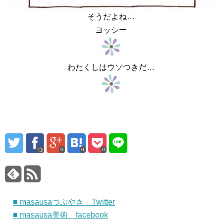
そうだよね…
ヨッシー
わたくしはウソつきだ…
0
0
0
■ masausaつぶやき Twitter
■ masausa美術 facebook