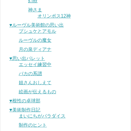
幻獣
神さま
オリンポス12神
♥︎ルーヴル美術館の思い出
プシュケとアモル
ルーヴルの魔女
月の泉ディアナ
♥︎思い出パレット
エッセイ練習中
バカの系譜
姐さんおしえて
絵画が伝えるもの
♥︎根性の卓球部
♥︎美術制作日記
まいにちがパラダイス
制作のヒント