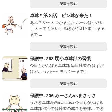
記事を読む
卓球＊第３話 ピン球が来た！
あれ？ やっとつかまえた ボールは小さい
し とっても速いし 動きが予測不能 止まる
まで ...
記事を読む
保護中: 268 弱小卓球部の習慣
今日もがんばる卓球部 毎日練習の はずだ
けど… うわ〜っ ヨッシーまで！
記事を読む
保護中: 206 みーさんvsまさうさ
うさぎ卓球漫画masausa 今日もがんばる
卓球部 試合では練習の成果を発揮… でき