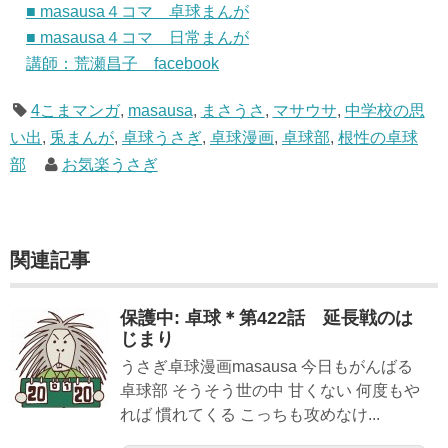
■ masausa４コマ 卓球まんが
■ masausa４コマ 日常まんが
講師：荒瀬昌子 facebook
4こまマンガ
,
masausa
,
まさうさ
,
マサウサ
,
中学校の思
い出
,
兎まんが
,
卓球うさぎ
,
卓球漫画
,
卓球部
,
根性の卓球
部
お気楽うさぎ
関連記事
保護中: 卓球＊第422話 延長戦のは
じまり
うさぎ卓球漫画masausa 今日もがんばる
卓球部 そうそう世の中 甘くない 何度もや
れば 慣れてくる こっちも攻めなけ...