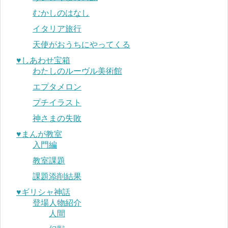
むかしのはなし
イタリア旅行
天使がおうちにやってくる
♥︎しあわせ宝箱
わたしのルーヴル美術館
エプタメロン
プチイラスト
神さまの失敗
♥︎まんが教室
入門編
教室課題
課題添削結果
♥︎ギリシャ神話
登場人物紹介
人間