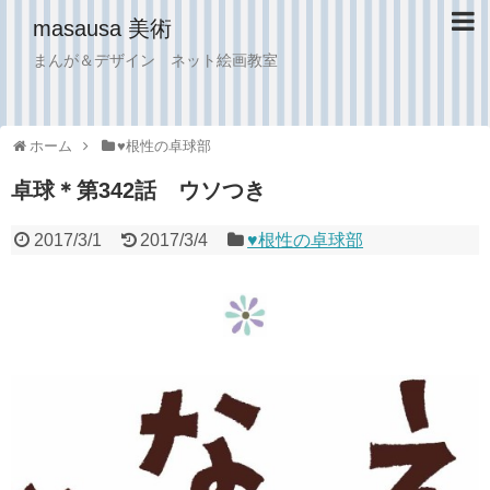
masausa 美術
まんが＆デザイン ネット絵画教室
ホーム
♥︎根性の卓球部
卓球＊第342話 ウソつき
2017/3/1
2017/3/4
♥︎根性の卓球部
うさぎ卓球漫画masausa
うさぎ卓球漫画masausa