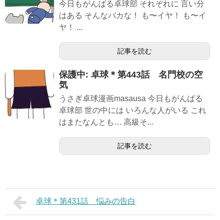
今日もがんばる卓球部 それぞれに 言い分
はある そんなバカな！ も〜イヤ！ も〜イ
ヤ！ ...
記事を読む
保護中: 卓球＊第443話 名門校の空
気
うさぎ卓球漫画masausa 今日もがんばる
卓球部 世の中には いろんな人がいる これ
はまたなんとも… 高級そ...
記事を読む
卓球＊第431話 悩みの告白