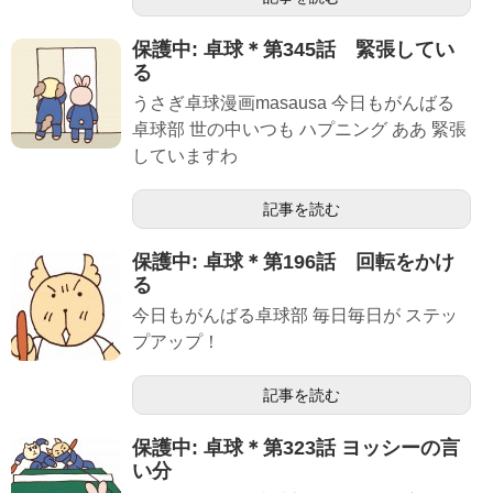
保護中: 卓球＊第345話 緊張してい
る
うさぎ卓球漫画masausa 今日もがんばる
卓球部 世の中いつも ハプニング ああ 緊張
していますわ
記事を読む
保護中: 卓球＊第196話 回転をかけ
る
今日もがんばる卓球部 毎日毎日が ステッ
プアップ！
記事を読む
保護中: 卓球＊第323話 ヨッシーの言
い分