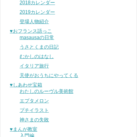
2018カレンダー
2019カレンダー
登場人物紹介
♥︎おフランス語っこ
masausaの日常
うさとくまの日記
むかしのはなし
イタリア旅行
天使がおうちにやってくる
♥︎しあわせ宝箱
わたしのルーヴル美術館
エプタメロン
プチイラスト
神さまの失敗
♥︎まんが教室
入門編