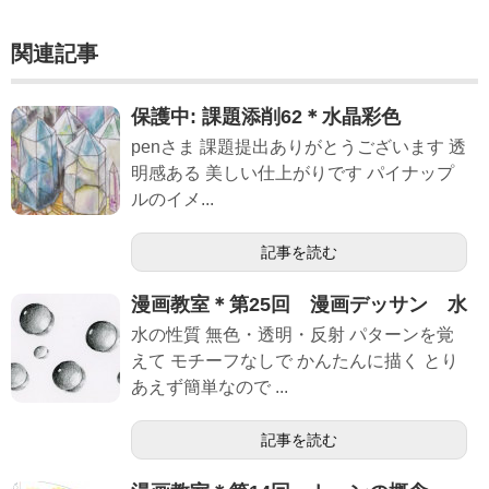
関連記事
保護中: 課題添削62＊水晶彩色
penさま 課題提出ありがとうございます 透
明感ある 美しい仕上がりです パイナップ
ルのイメ...
記事を読む
漫画教室＊第25回 漫画デッサン 水
水の性質 無色・透明・反射 パターンを覚
えて モチーフなしで かんたんに描く とり
あえず簡単なので ...
記事を読む