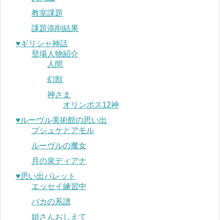
教室課題
課題添削結果
♥︎ギリシャ神話
登場人物紹介
人間
幻獣
神さま
オリンポス12神
♥︎ルーヴル美術館の思い出
プシュケとアモル
ルーヴルの魔女
月の泉ディアナ
♥︎思い出パレット
エッセイ練習中
バカの系譜
姐さんおしえて