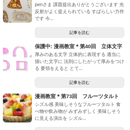
penさま 課題提出ありがとうございます 光
反射がよく捉えられている すばらしい力作
です 今...
記事を読む
保護中: 漫画教室＊第40回 立体文字
厚みのある文字 立体的に表現する 適当に
描いた文字に 法則にしたがって厚みをつけ
る 要領をえると とて...
記事を読む
漫画教室＊第73回 フルーツタルト
シズル感 美味しそうなフルーツタルト 食
べ物や飲み物が みずみずしく 美味しそう
に見える演出を シズル...