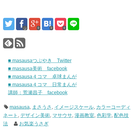
0
0
0
■ masausaつぶやき Twitter
■ masausa美術 facebook
■ masausa４コマ 卓球まんが
■ masausa４コマ 日常まんが
講師：荒瀬昌子 facebook
masausa
,
まさうさ
,
イメージスケール
,
カラーコーディ
ネート
,
デザイン美術
,
マサウサ
,
漫画教室
,
色彩学
,
配色技
法
お気楽うさぎ