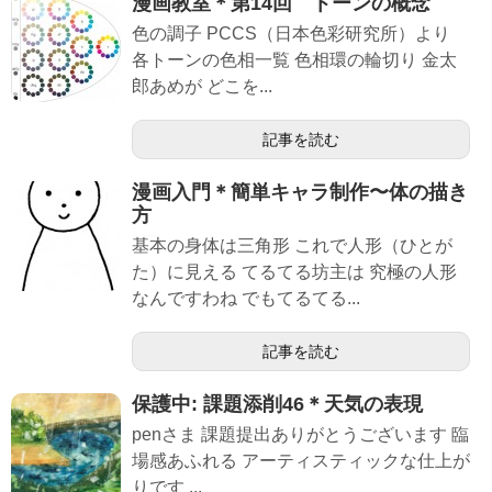
漫画教室＊第14回 トーンの概念
色の調子 PCCS（日本色彩研究所）より
各トーンの色相一覧 色相環の輪切り 金太
郎あめが どこを...
記事を読む
漫画入門＊簡単キャラ制作〜体の描き
方
基本の身体は三角形 これで人形（ひとが
た）に見える てるてる坊主は 究極の人形
なんですわね でもてるてる...
記事を読む
保護中: 課題添削46＊天気の表現
penさま 課題提出ありがとうございます 臨
場感あふれる アーティスティックな仕上が
りです ...