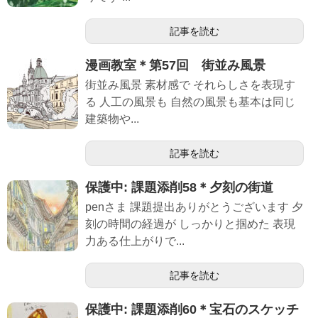
記事を読む
漫画教室＊第57回 街並み風景
街並み風景 素材感で それらしさを表現す
る 人工の風景も 自然の風景も基本は同じ
建築物や...
記事を読む
保護中: 課題添削58＊夕刻の街道
penさま 課題提出ありがとうございます 夕
刻の時間の経過が しっかりと掴めた 表現
力ある仕上がりで...
記事を読む
保護中: 課題添削60＊宝石のスケッチ