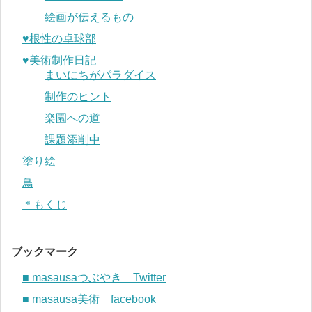
絵画が伝えるもの
♥︎根性の卓球部
♥︎美術制作日記
まいにちがパラダイス
制作のヒント
楽園への道
課題添削中
塗り絵
鳥
＊もくじ
ブックマーク
■ masausaつぶやき Twitter
■ masausa美術 facebook