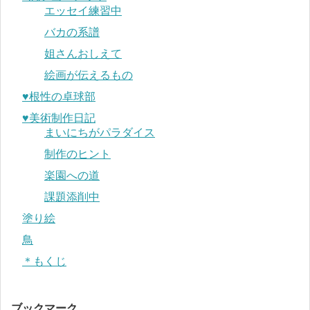
エッセイ練習中
バカの系譜
姐さんおしえて
絵画が伝えるもの
♥︎根性の卓球部
♥︎美術制作日記
まいにちがパラダイス
制作のヒント
楽園への道
課題添削中
塗り絵
鳥
＊もくじ
ブックマーク