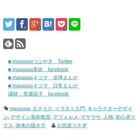
0
0
0
■ masausaつぶやき Twitter
■ masausa美術 facebook
■ masausa４コマ 卓球まんが
■ masausa４コマ 日常まんが
講師：荒瀬昌子 facebook
masausa
,
まさうさ
,
イラスト入門
,
キャラクターデザイ
ン
,
デザイン美術教室
,
デフォルメ
,
マサウサ
,
人物
,
初心者ク
ラス
,
身体の描き方
お気楽うさぎ