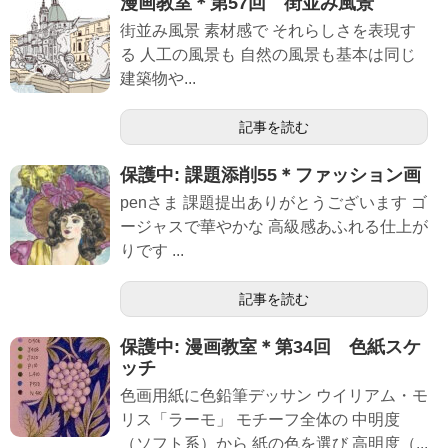
漫画教室＊第57回 街並み風景
街並み風景 素材感で それらしさを表現す
る 人工の風景も 自然の風景も基本は同じ
建築物や...
記事を読む
保護中: 課題添削55＊ファッション画
penさま 課題提出ありがとうございます ゴ
ージャスで華やかな 高級感あふれる仕上が
りです ...
記事を読む
保護中: 漫画教室＊第34回 色紙スケ
ッチ
色画用紙に色鉛筆デッサン ウイリアム・モ
リス「ラーモ」 モチーフ全体の 中明度
（ソフト系）から 紙の色を選び 高明度（...