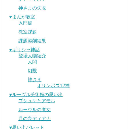
神さまの失敗
♥︎まんが教室
入門編
教室課題
課題添削結果
♥︎ギリシャ神話
登場人物紹介
人間
幻獣
神さま
オリンポス12神
♥︎ルーヴル美術館の思い出
プシュケとアモル
ルーヴルの魔女
月の泉ディアナ
♥︎思い出パレット