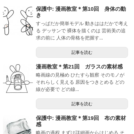
保護中: 漫画教室＊第10回 身体の動
き
すっぱだか簡単モデル 動きははだかで考え
る デッサンで 裸体を描くのは 芸術美の追
求の前に 人体の骨格を把握す...
記事を読む
漫画教室＊第21回 ガラスの素材感
略画線の見極め ひたすら観察 そのモノが
それらしく見える 原因をつきとめる どの
線が必要で どの線...
記事を読む
保護中: 漫画教室＊第19回 布の素材
感
略画の過程 まずは詳細画からはじめる そ