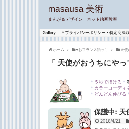
masausa 美術
まんが＆デザイン ネット絵画教室
Gallery
＊プライバシーポリシー・特定商法
ホーム
♥︎おフランス語っこ
天使
「 天使がおうちにやっ
＊
５秒で描ける
＊
＊
カラーコーディ
＊
どんどん伸びる
保護中: 
2018/4/21