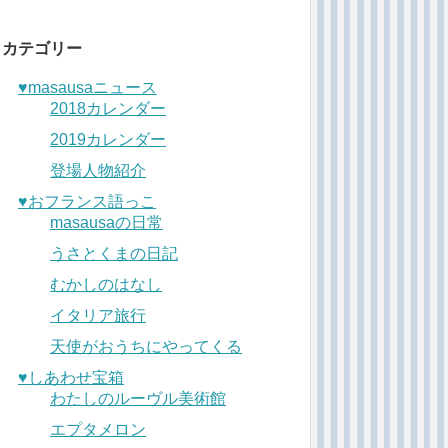
カテゴリー
♥︎masausaニュース
2018カレンダー
2019カレンダー
登場人物紹介
♥︎おフランス語っこ
masausaの日常
うさとくまの日記
むかしのはなし
イタリア旅行
天使がおうちにやってくる
♥︎しあわせ宝箱
わたしのルーヴル美術館
エプタメロン