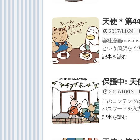
天使＊第4
2017/11/24
会社漫画masa
という箇所を 全
記事を読む
保護中: 
2017/10/13
このコンテンツ
パスワードを入力
記事を読む