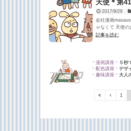
天使＊第4
2017/9/29
会社漫画masa
ゃなくて 天使のお
記事を読む
＊
漫画講座
＊
５秒
＊
配色講座
＊
デザ
＊
趣味講座
＊
大人
1