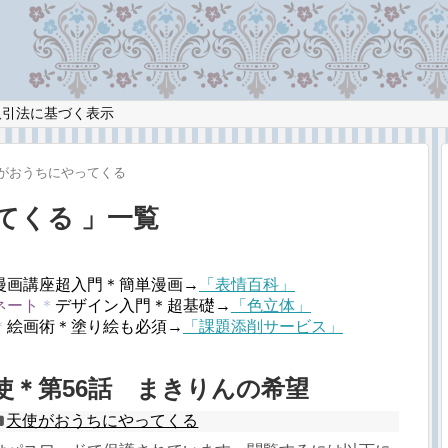
取引法に基づく表示
がおうちにやってくる
てくる 」一覧
漫画講座超入門＊簡単漫画→
「表情百科」
ネート
＊
デザイン入門＊超基礎→
「色立体」
＊
絵画術＊塗り絵も必須→
「課題添削サービス」
天使＊第56話 まきりんの希望
天使がおうちにやってくる