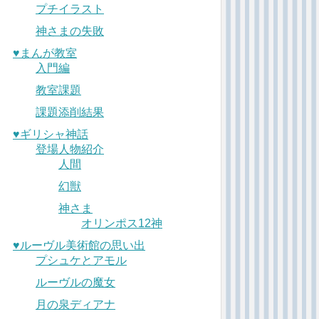
プチイラスト
神さまの失敗
♥︎まんが教室
入門編
教室課題
課題添削結果
♥︎ギリシャ神話
登場人物紹介
人間
幻獣
神さま
オリンポス12神
♥︎ルーヴル美術館の思い出
プシュケとアモル
ルーヴルの魔女
月の泉ディアナ