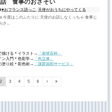
1話 食事のおさそい
♥︎おフランス語っこ
,
天使がおうちにやってくる
usa 今度はこのふたりに 天使のお話しなくっちゃ 食事じ
さ...
で描ける＊イラスト→
「表情百科」
イン入門＊色彩学→
「色立体」
の塗り絵＊彩色術→
「課題添削サービス」
2
3
4
5
6