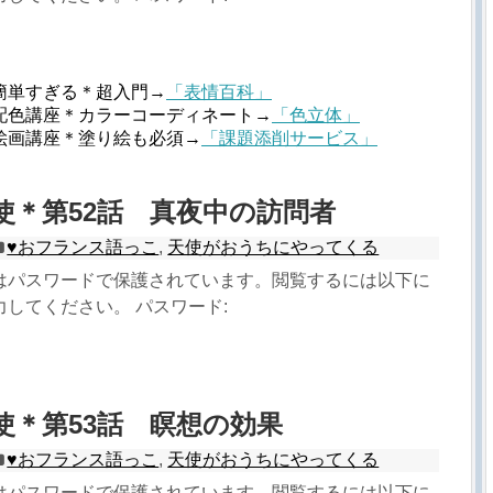
簡単すぎる＊超入門→
「表情百科」
配色講座＊カラーコーディネート→
「色立体」
絵画講座＊塗り絵も必須→
「課題添削サービス」
天使＊第52話 真夜中の訪問者
♥︎おフランス語っこ
,
天使がおうちにやってくる
はパスワードで保護されています。閲覧するには以下に
してください。 パスワード:
天使＊第53話 瞑想の効果
♥︎おフランス語っこ
,
天使がおうちにやってくる
はパスワードで保護されています。閲覧するには以下に