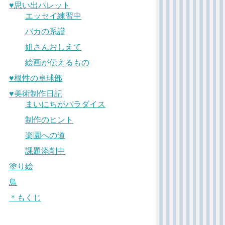
♥︎思い出パレット
エッセイ練習中
バカの系譜
姐さんおしえて
絵画が伝えるもの
♥︎根性の卓球部
♥︎美術制作日記
まいにちがパラダイス
制作のヒント
楽園への道
課題添削中
塗り絵
鳥
＊もくじ