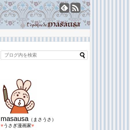
masausa
（まさうさ）
♥︎
うさぎ漫画家
♥︎