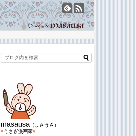
masausa
（まさうさ）
♥︎
うさぎ漫画家
♥︎