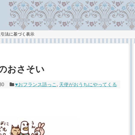
取引法に基づく表示
事のおさそい
30
♥︎おフランス語っこ
,
天使がおうちにやってくる
会社漫画masausa