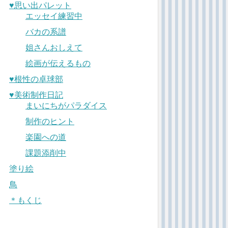
♥︎思い出パレット
エッセイ練習中
バカの系譜
姐さんおしえて
絵画が伝えるもの
♥︎根性の卓球部
♥︎美術制作日記
まいにちがパラダイス
制作のヒント
楽園への道
課題添削中
塗り絵
鳥
＊もくじ