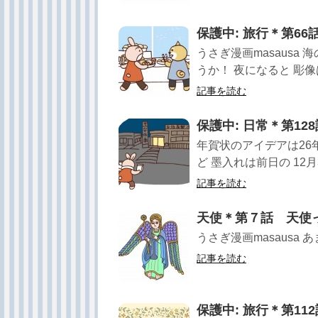
保護中: 旅行＊第66
うさぎ漫画masausa
うか！ 夜になると 彫像は
記事を読む
保護中: 日常＊第1
年賀状のアイデアは26
ど 墨入れは前日の 12月31
記事を読む
天使＊第７話 天使
うさぎ漫画masausa
記事を読む
保護中: 旅行＊第1