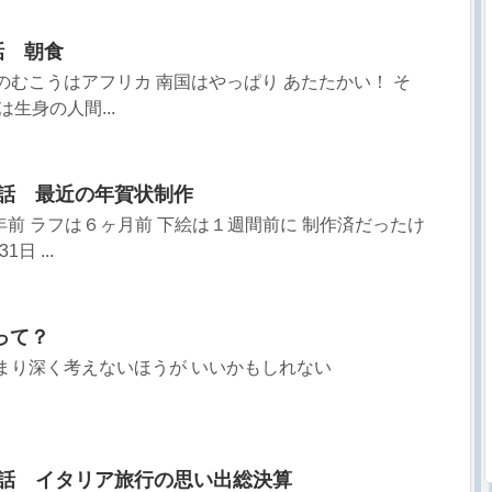
話 朝食
 海のむこうはアフリカ 南国はやっぱり あたたかい！ そ
生身の人間...
28話 最近の年賀状制作
年前 ラフは６ヶ月前 下絵は１週間前に 制作済だったけ
日 ...
って？
 あまり深く考えないほうが いいかもしれない
12話 イタリア旅行の思い出総決算