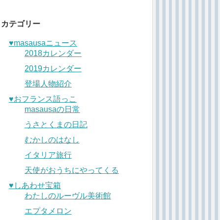
カテゴリー
♥︎masausaニュース
2018カレンダー
2019カレンダー
登場人物紹介
♥︎おフランス語っこ
masausaの日常
うさとくまの日記
むかしのはなし
イタリア旅行
天使がおうちにやってくる
♥︎しあわせ宝箱
わたしのルーヴル美術館
エプタメロン