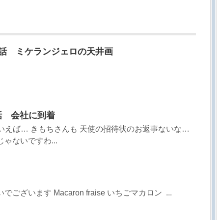
06話 ミケランジェロの天井画
4話 会社に到着
そういえば… きもちさんも 天使の招待状のお返事ないな…
ゃないですわ...
います Macaron fraise いちごマカロン  ...