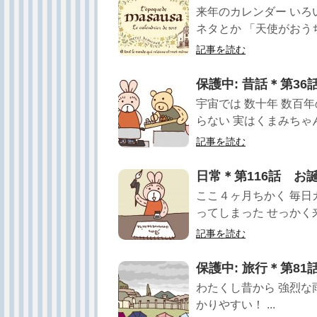
来年のカレンダー いろ
ネタとか 「天使がおうち
記事を読む
保護中: 昔話＊第3
宇宙では 数十年 数百
らない 実はくまみちゃん
記事を読む
日常＊第116話 お
ここ４ヶ月ちかく 毎日
ってしまった せっかく来
記事を読む
保護中: 旅行＊第8
わたくし昔から 強烈な
かりやすい！ ...