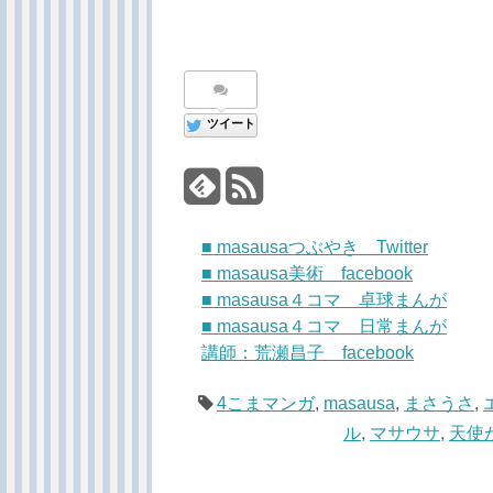
ツイート
■ masausaつぶやき Twitter
■ masausa美術 facebook
■ masausa４コマ 卓球まんが
■ masausa４コマ 日常まんが
講師：荒瀬昌子 facebook
4こまマンガ
,
masausa
,
まさうさ
,
ル
,
マサウサ
,
天使