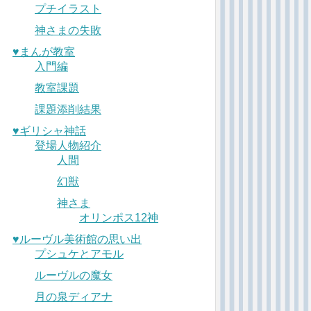
プチイラスト
神さまの失敗
♥︎まんが教室
入門編
教室課題
課題添削結果
♥︎ギリシャ神話
登場人物紹介
人間
幻獣
神さま
オリンポス12神
♥︎ルーヴル美術館の思い出
プシュケとアモル
ルーヴルの魔女
月の泉ディアナ