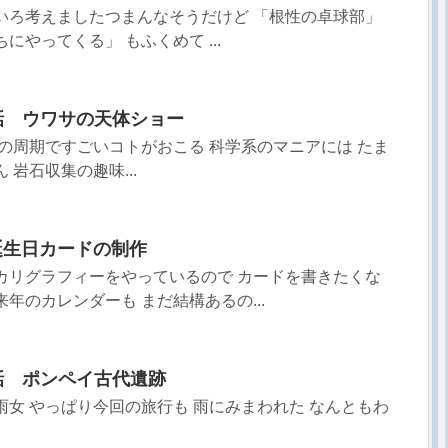
いろ考えましたつまんなそうだけど 「根性の卓球部」
にやってくる」 もふくめて ...
6話 ウワサの天体ショー
年の周期ですごいコトがおこる 科学系のマニアには たま
 岩石収集の趣味...
誕生日カードの制作
カリグラフィーをやっているので カードを書きたくな
年のカレンダーも まだ結構あるの...
1話 ポンペイ古代遺跡
雨女 やっぱり今回の旅行も 雨にみまわれた なんともわ