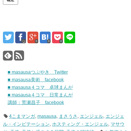
0
0
0
■ masausaつぶやき Twitter
■ masausa美術 facebook
■ masausa４コマ 卓球まんが
■ masausa４コマ 日常まんが
講師：荒瀬昌子 facebook
4こまマンガ
,
masausa
,
まさうさ
,
エンジェル
,
エンジェ
ル・インビテーション
,
ホスティング・エンジェル
,
マサウ