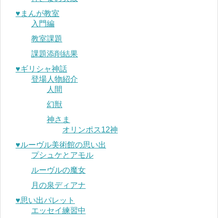
♥︎まんが教室
入門編
教室課題
課題添削結果
♥︎ギリシャ神話
登場人物紹介
人間
幻獣
神さま
オリンポス12神
♥︎ルーヴル美術館の思い出
プシュケとアモル
ルーヴルの魔女
月の泉ディアナ
♥︎思い出パレット
エッセイ練習中