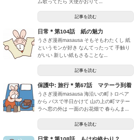
ム歌ってたら 天使がおりて...
記事を読む
日常＊第104話 紙の魅力
うさぎ漫画masausa そもそもわたくし 紙
というモンが好き なんてったって 手触り
がいい 新しい紙もさることな...
記事を読む
保護中: 旅行＊第67話 マテーラ到着
うさぎ漫画masausa 海沿いの町トロペア
から バスで半日かけて 山の上の町マテー
ラへ窓の外は 一面のお花畑で 春らんま...
記事を読む
日常＊第108話 もはや終わり？