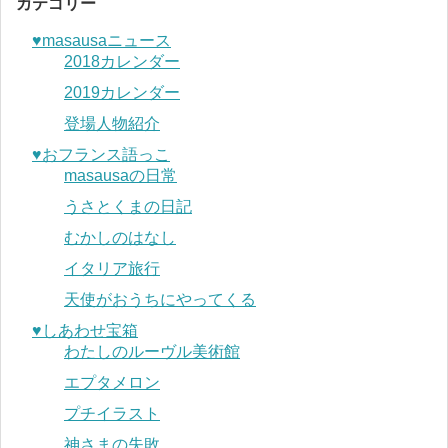
カテゴリー
♥︎masausaニュース
2018カレンダー
2019カレンダー
登場人物紹介
♥︎おフランス語っこ
masausaの日常
うさとくまの日記
むかしのはなし
イタリア旅行
天使がおうちにやってくる
♥︎しあわせ宝箱
わたしのルーヴル美術館
エプタメロン
プチイラスト
神さまの失敗