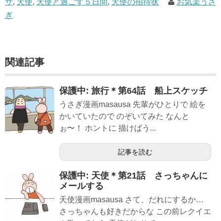
サ
,
天使
,
天使と過ごす５日間
,
天使の招待状
お気楽うさ
ぎ
関連記事
保護中: 旅行＊第64話 船上スケッチ
うさぎ漫画masausa 先輩がひとりで 絵を
かいていたので のぞいてみた なんと
ぉ〜！ ホントに 描けばう...
記事を読む
保護中: 天使＊第21話 さっちゃんに
メールする
天使漫画masausa さて、だれにするか…
さっちゃんも好きだからな この前レクイエ