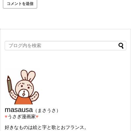
masausa
（まさうさ）
♥︎
うさぎ漫画家
♥︎
好きなものは絵と字と歌とおフランス。