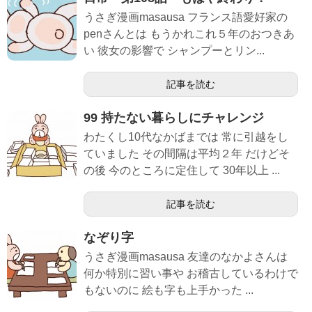
うさぎ漫画masausa フランス語愛好家の
penさんとは もうかれこれ５年のおつきあ
い 彼女の影響で シャンプーとリン...
記事を読む
99 持たない暮らしにチャレンジ
わたくし10代なかばまでは 常に引越をし
ていました その間隔は平均２年 だけどそ
の後 今のところに定住して 30年以上 ...
記事を読む
なぞり字
うさぎ漫画masausa 友達のなかよさんは
何か特別に習い事や お稽古しているわけで
もないのに 絵も字も上手かった ...