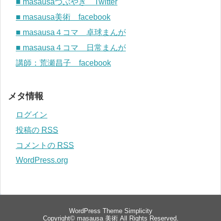
■ masausaつぶやき Twitter
■ masausa美術 facebook
■ masausa４コマ 卓球まんが
■ masausa４コマ 日常まんが
講師：荒瀬昌子 facebook
メタ情報
ログイン
投稿の
RSS
コメントの
RSS
WordPress.org
WordPress Theme
Simplicity
Copyright©
masausa 美術
All Rights Reserved.