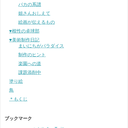
バカの系譜
姐さんおしえて
絵画が伝えるもの
♥︎根性の卓球部
♥︎美術制作日記
まいにちがパラダイス
制作のヒント
楽園への道
課題添削中
塗り絵
鳥
＊もくじ
ブックマーク