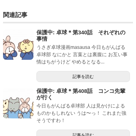
関連記事
保護中: 卓球＊第340話 それぞれの
事情
うさぎ卓球漫画masausa 今日もがんばる
卓球部 なにかと 言葉とは裏腹に お互い事
情はちがうけど やめるとなる...
記事を読む
保護中: 卓球＊第408話 コンコ先輩
が行く
今日もがんばる卓球部 人は見かけによる
ものかもしれない うは〜っ！ これまた強
そうですわ！
記事を読む