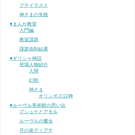
プチイラスト
神さまの失敗
♥︎まんが教室
入門編
教室課題
課題添削結果
♥︎ギリシャ神話
登場人物紹介
人間
幻獣
神さま
オリンポス12神
♥︎ルーヴル美術館の思い出
プシュケとアモル
ルーヴルの魔女
月の泉ディアナ