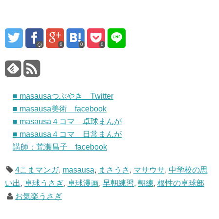
0
0
0
■ masausaつぶやき Twitter
■ masausa美術 facebook
■ masausa４コマ 卓球まんが
■ masausa４コマ 日常まんが
講師：荒瀬昌子 facebook
4こまマンガ
,
masausa
,
まさうさ
,
マサウサ
,
中学校の思
い出
,
卓球うさぎ
,
卓球漫画
,
早朝練習
,
朝練
,
根性の卓球部
お気楽うさぎ