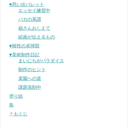
♥︎思い出パレット
エッセイ練習中
バカの系譜
姐さんおしえて
絵画が伝えるもの
♥︎根性の卓球部
♥︎美術制作日記
まいにちがパラダイス
制作のヒント
楽園への道
課題添削中
塗り絵
鳥
＊もくじ