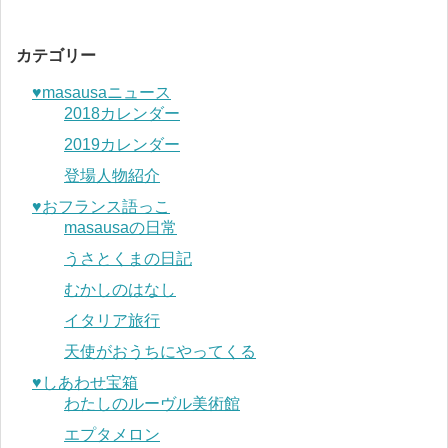
カテゴリー
♥︎masausaニュース
2018カレンダー
2019カレンダー
登場人物紹介
♥︎おフランス語っこ
masausaの日常
うさとくまの日記
むかしのはなし
イタリア旅行
天使がおうちにやってくる
♥︎しあわせ宝箱
わたしのルーヴル美術館
エプタメロン