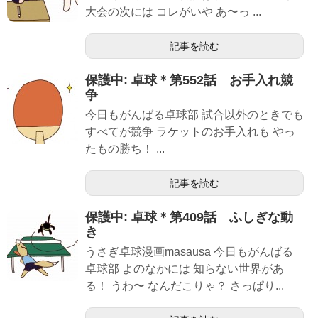
大会の次には コレがいや あ〜っ ...
記事を読む
保護中: 卓球＊第552話 お手入れ競
争
今日もがんばる卓球部 試合以外のときでも
すべてが競争 ラケットのお手入れも やっ
たもの勝ち！ ...
記事を読む
保護中: 卓球＊第409話 ふしぎな動
き
うさぎ卓球漫画masausa 今日もがんばる
卓球部 よのなかには 知らない世界があ
る！ うわ〜 なんだこりゃ？ さっぱり...