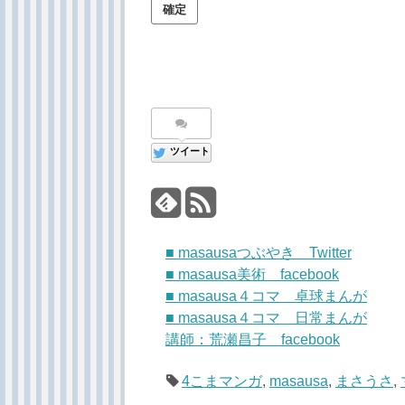
ツイート
■ masausaつぶやき Twitter
■ masausa美術 facebook
■ masausa４コマ 卓球まんが
■ masausa４コマ 日常まんが
講師：荒瀬昌子 facebook
4こまマンガ
,
masausa
,
まさうさ
,