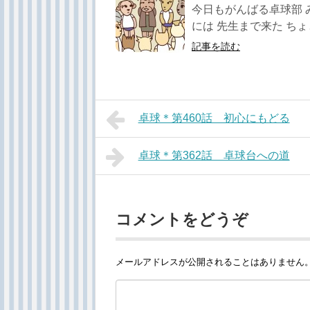
今日もがんばる卓球部 
には 先生まで来た ちょと
記事を読む
卓球＊第460話 初心にもどる
卓球＊第362話 卓球台への道
コメントをどうぞ
メールアドレスが公開されることはありません