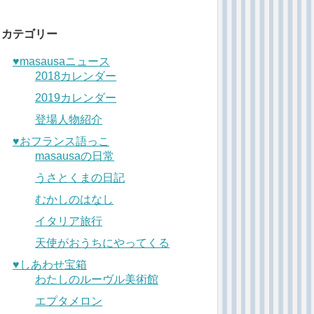
カテゴリー
♥︎masausaニュース
2018カレンダー
2019カレンダー
登場人物紹介
♥︎おフランス語っこ
masausaの日常
うさとくまの日記
むかしのはなし
イタリア旅行
天使がおうちにやってくる
♥︎しあわせ宝箱
わたしのルーヴル美術館
エプタメロン