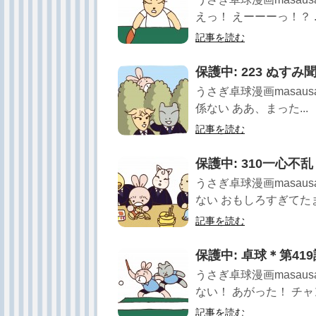
えっ！ えーーーっ！？ ..
記事を読む
保護中: 223 ぬすみ
うさぎ卓球漫画masau
係ない ああ、まった...
記事を読む
保護中: 310一心不乱
うさぎ卓球漫画masau
ない おもしろすぎてたま
記事を読む
保護中: 卓球＊第41
うさぎ卓球漫画masau
ない！ あがった！ チャン
記事を読む