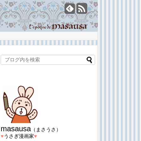
masausa
（まさうさ）
♥︎
うさぎ漫画家
♥︎