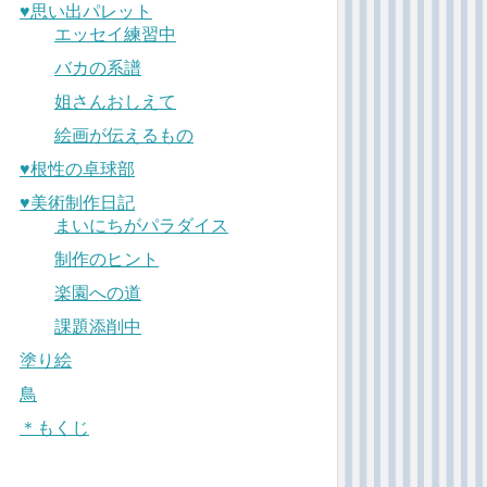
♥︎思い出パレット
エッセイ練習中
バカの系譜
姐さんおしえて
絵画が伝えるもの
♥︎根性の卓球部
♥︎美術制作日記
まいにちがパラダイス
制作のヒント
楽園への道
課題添削中
塗り絵
鳥
＊もくじ