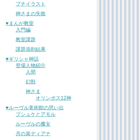
プチイラスト
神さまの失敗
♥︎まんが教室
入門編
教室課題
課題添削結果
♥︎ギリシャ神話
登場人物紹介
人間
幻獣
神さま
オリンポス12神
♥︎ルーヴル美術館の思い出
プシュケとアモル
ルーヴルの魔女
月の泉ディアナ