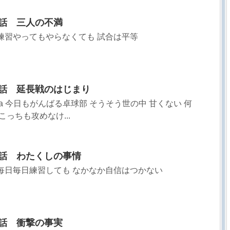
2話 三人の不満
練習やってもやらなくても 試合は平等
22話 延長戦のはじまり
sa 今日もがんばる卓球部 そうそう世の中 甘くない 何
こっちも攻めなけ...
93話 わたくしの事情
毎日毎日練習しても なかなか自信はつかない
1話 衝撃の事実