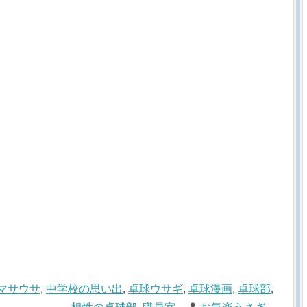
マサウサ
,
中学校の思い出
,
卓球ウサギ
,
卓球漫画
,
卓球部
,