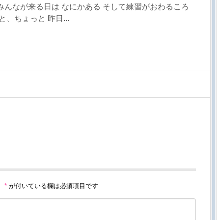
みんなが来る日は なにかある そして練習がおわるころ
、ちょっと 昨日...
。
*
が付いている欄は必須項目です