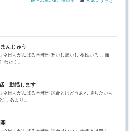
根性の卓球部
,
職員室
お気楽うさぎ
くらまんじゅう
sa 今日もがんばる卓球部 寒いし痛いし 根性いるし 痛
わたく...
2話 動揺します
sa 今日もがんばる卓球部 試合とはどうあれ 勝ちたいも
… あまり...
展開
sa 今日もがんばる卓球部 試合はいつも 予測不可能！