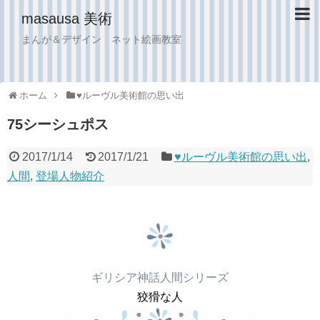
masausa 美術
まんが＆デザイン ネット絵画教室
ホーム
♥︎ルーヴル美術館の思い出
75シーシュポス
2017/1/14
2017/1/21
♥︎ルーヴル美術館の思い出
,
人間
,
登場人物紹介
うさぎ美術史masausa
ギリシア神話人間シリーズ
狡猾な人