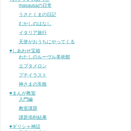
masausaの日常
うさとくまの日記
むかしのはなし
イタリア旅行
天使がおうちにやってくる
♥︎しあわせ宝箱
わたしのルーヴル美術館
エプタメロン
プチイラスト
神さまの失敗
♥︎まんが教室
入門編
教室課題
課題添削結果
♥︎ギリシャ神話