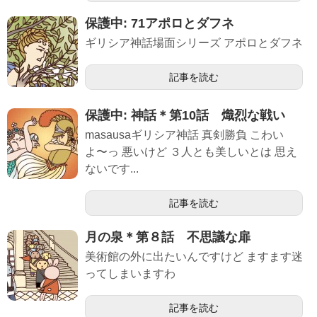
保護中: 71アポロとダフネ
ギリシア神話場面シリーズ アポロとダフネ
記事を読む
保護中: 神話＊第10話 熾烈な戦い
masausaギリシア神話 真剣勝負 こわい
よ〜っ 悪いけど ３人とも美しいとは 思え
ないです...
記事を読む
月の泉＊第８話 不思議な扉
美術館の外に出たいんですけど ますます迷
ってしまいますわ
記事を読む