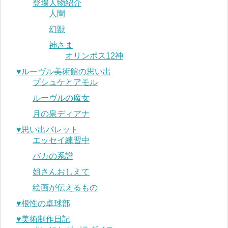
登場人物紹介
人間
幻獣
神さま
オリンポス12神
♥︎ルーヴル美術館の思い出
プシュケとアモル
ルーヴルの魔女
月の泉ディアナ
♥︎思い出パレット
エッセイ練習中
バカの系譜
姐さんおしえて
絵画が伝えるもの
♥︎根性の卓球部
♥︎美術制作日記