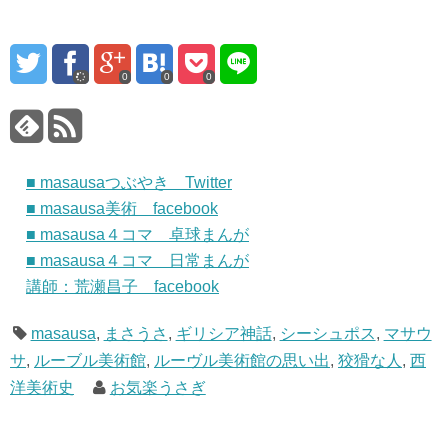
0
0
0
■ masausaつぶやき Twitter
■ masausa美術 facebook
■ masausa４コマ 卓球まんが
■ masausa４コマ 日常まんが
講師：荒瀬昌子 facebook
masausa
,
まさうさ
,
ギリシア神話
,
シーシュポス
,
マサウ
サ
,
ルーブル美術館
,
ルーヴル美術館の思い出
,
狡猾な人
,
西
洋美術史
お気楽うさぎ