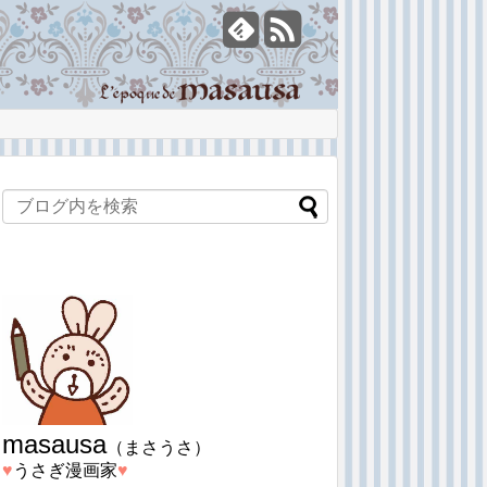
masausa
（まさうさ）
♥︎
うさぎ漫画家
♥︎