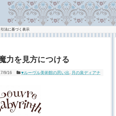
取引法に基づく表示
の魔力を見方につける
7/9/16
♥︎ルーヴル美術館の思い出
,
月の泉ディアナ
さぎ美術史masausa