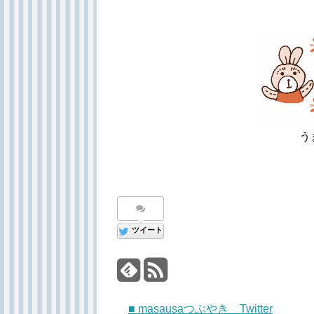
う
う
う
ツイート
■ masausaつぶやき Twitter