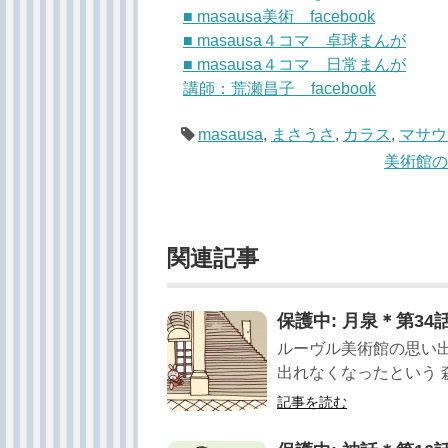
■ masausa美術 facebook
■ masausa４コマ 卓球まんが
■ masausa４コマ 日常まんが
講師：荒瀬昌子 facebook
masausa
,
まさうさ
,
カラス
,
マサウ
美術館
関連記事
保護中: 月泉＊第3
ルーヴル美術館の思い出
出れなくなったという 森
記事を読む