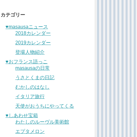
カテゴリー
♥︎masausaニュース
2018カレンダー
2019カレンダー
登場人物紹介
♥︎おフランス語っこ
masausaの日常
うさとくまの日記
むかしのはなし
イタリア旅行
天使がおうちにやってくる
♥︎しあわせ宝箱
わたしのルーヴル美術館
エプタメロン