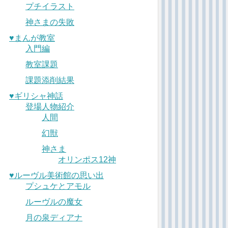
プチイラスト
神さまの失敗
♥︎まんが教室
入門編
教室課題
課題添削結果
♥︎ギリシャ神話
登場人物紹介
人間
幻獣
神さま
オリンポス12神
♥︎ルーヴル美術館の思い出
プシュケとアモル
ルーヴルの魔女
月の泉ディアナ