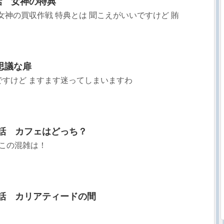
6話 女神の特典
話 女神の買収作戦 特典とは 聞こえがいいですけど 賄
思議な扉
ですけど ますます迷ってしまいますわ
1話 カフェはどっち？
 この混雑は！
2話 カリアティードの間