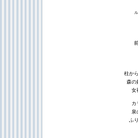
柱か
森の
女
カ
泉
ふ