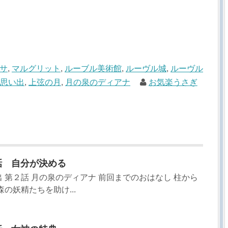
サ
,
マルグリット
,
ルーブル美術館
,
ルーヴル城
,
ルーヴル
の思い出
,
上弦の月
,
月の泉のディアナ
お気楽うさぎ
4話 自分が決める
 第２話 月の泉のディアナ 前回までのおはなし 柱から
の妖精たちを助け...