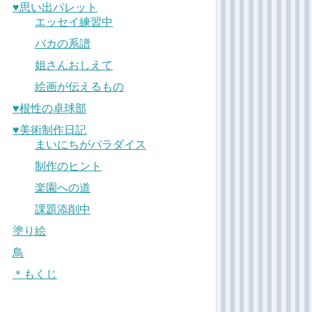
♥︎思い出パレット
エッセイ練習中
バカの系譜
姐さんおしえて
絵画が伝えるもの
♥︎根性の卓球部
♥︎美術制作日記
まいにちがパラダイス
制作のヒント
楽園への道
課題添削中
塗り絵
鳥
＊もくじ