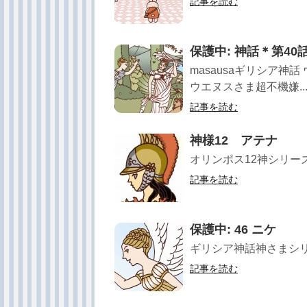
記事を読む
保護中: 神話＊第4
masausaギリシア神
ウエヌスさま超不機嫌..
記事を読む
神様12 アテナ
オリンポス12神シリー
記事を読む
保護中: 46 ニケ
ギリシア神話神さまシリ
記事を読む