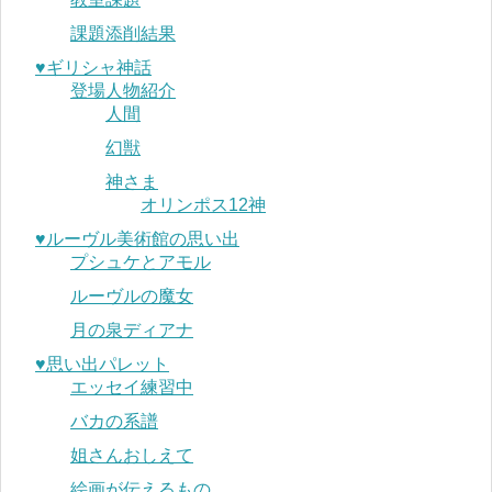
課題添削結果
♥︎ギリシャ神話
登場人物紹介
人間
幻獣
神さま
オリンポス12神
♥︎ルーヴル美術館の思い出
プシュケとアモル
ルーヴルの魔女
月の泉ディアナ
♥︎思い出パレット
エッセイ練習中
バカの系譜
姐さんおしえて
絵画が伝えるもの