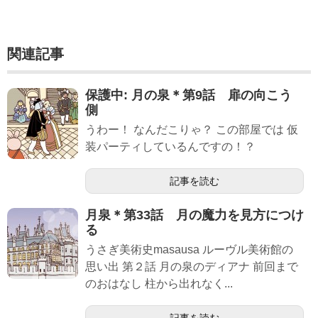
関連記事
保護中: 月の泉＊第9話 扉の向こう
側
うわー！ なんだこりゃ？ この部屋では 仮
装パーティしているんですの！？
記事を読む
月泉＊第33話 月の魔力を見方につけ
る
うさぎ美術史masausa ルーヴル美術館の
思い出 第２話 月の泉のディアナ 前回まで
のおはなし 柱から出れなく...