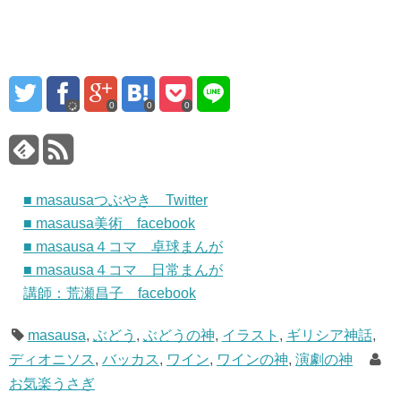
0
0
0
■ masausaつぶやき Twitter
■ masausa美術 facebook
■ masausa４コマ 卓球まんが
■ masausa４コマ 日常まんが
講師：荒瀬昌子 facebook
masausa
,
ぶどう
,
ぶどうの神
,
イラスト
,
ギリシア神話
,
ディオニソス
,
バッカス
,
ワイン
,
ワインの神
,
演劇の神
お気楽うさぎ