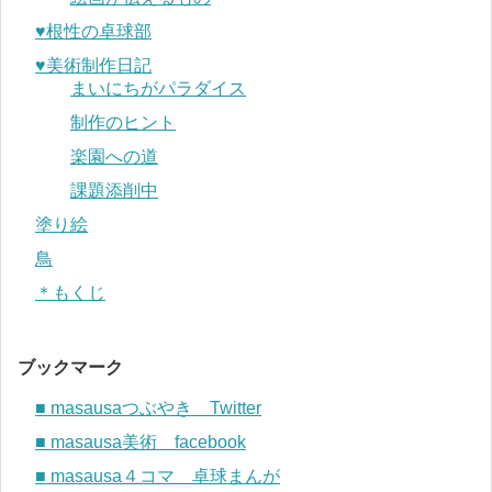
♥︎根性の卓球部
♥︎美術制作日記
まいにちがパラダイス
制作のヒント
楽園への道
課題添削中
塗り絵
鳥
＊もくじ
ブックマーク
■ masausaつぶやき Twitter
■ masausa美術 facebook
■ masausa４コマ 卓球まんが