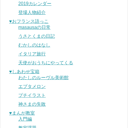
2019カレンダー
登場人物紹介
♥︎おフランス語っこ
masausaの日常
うさとくまの日記
むかしのはなし
イタリア旅行
天使がおうちにやってくる
♥︎しあわせ宝箱
わたしのルーヴル美術館
エプタメロン
プチイラスト
神さまの失敗
♥︎まんが教室
入門編
教室課題