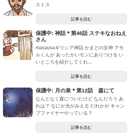
ストス
記事を読む
保護中: 神話＊第46話 ステキなおねえ
さん
masausaギリシア神話 かまどの女神 アモ
ルくんが あったかいモンにありつける い
いところを紹介してくれ...
記事を読む
保護中: 月の泉＊第12話 森にて
なんとなく森についたけど なんだろう あ
れは？ なにか光がみえる だれかが キャン
プファイヤーやっている？
記事を読む