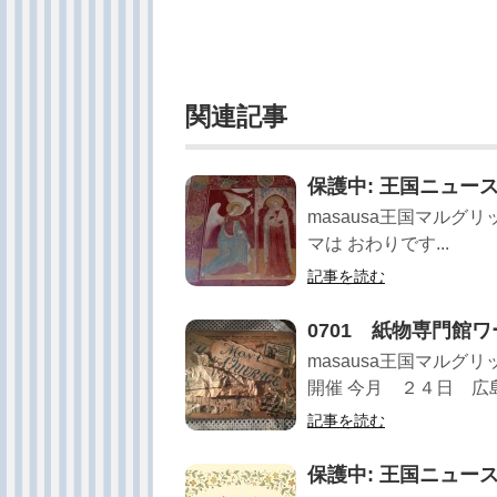
関連記事
保護中: 王国ニュー
masausa王国マルグ
マは おわりです...
記事を読む
0701 紙物専門館
masausa王国マルグ
開催 今月 ２４日 広島に
記事を読む
保護中: 王国ニュー