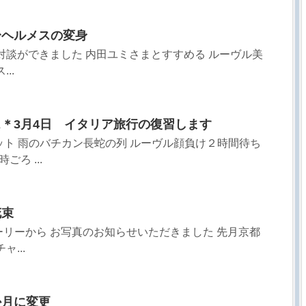
〜ヘルメスの変身
対談ができました 内田ユミさまとすすめる ルーヴル美
..
ス＊3月4日 イタリア旅行の復習します
リット 雨のバチカン長蛇の列 ルーヴル顔負け２時間待ち
ろ ...
花束
リーから お写真のお知らせいただきました 先月京都
...
か月に変更