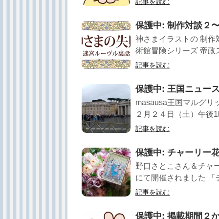
記事を読む
保護中: 制作対談２
神さまイラストの 制作
術館冒険シリーズ 帝政ス.
記事を読む
保護中: 王国ニュー
masausa王国マルグ
２月２４日（土）午後1時ご
記事を読む
保護中: チャーリー
野口さとこさん＆チャー
にて開催されました 「チャ
記事を読む
保護中: 掲載期間２