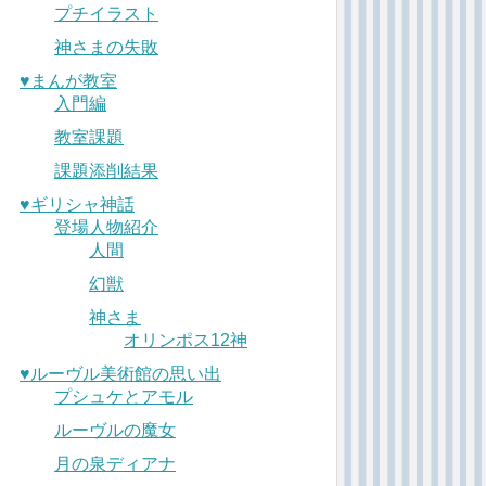
プチイラスト
神さまの失敗
♥︎まんが教室
入門編
教室課題
課題添削結果
♥︎ギリシャ神話
登場人物紹介
人間
幻獣
神さま
オリンポス12神
♥︎ルーヴル美術館の思い出
プシュケとアモル
ルーヴルの魔女
月の泉ディアナ