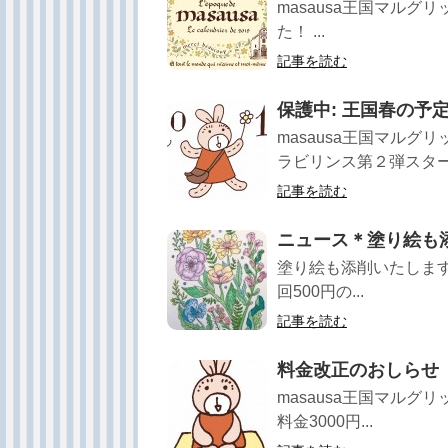
masausa王国マルグ
た！ ...
記事を読む
保護中: 王国春の予
masausa王国マルグ
ラビリンス第２弾スタート 
記事を読む
ニュース＊塗り絵も
塗り絵も添削いたします 
回500円の...
記事を読む
料金改正のおしらせ
masausa王国マルグ
料金3000円...