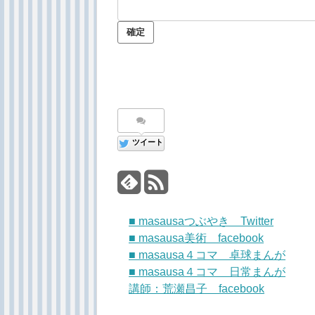
ツイート
■ masausaつぶやき Twitter
■ masausa美術 facebook
■ masausa４コマ 卓球まんが
■ masausa４コマ 日常まんが
講師：荒瀬昌子 facebook