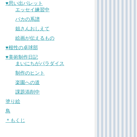
♥︎思い出パレット
エッセイ練習中
バカの系譜
姐さんおしえて
絵画が伝えるもの
♥︎根性の卓球部
♥︎美術制作日記
まいにちがパラダイス
制作のヒント
楽園への道
課題添削中
塗り絵
鳥
＊もくじ