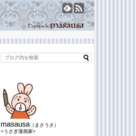
masausa
（まさうさ）
♥︎
うさぎ漫画家
♥︎