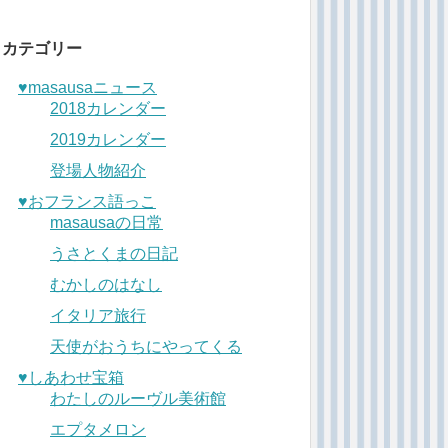
カテゴリー
♥︎masausaニュース
2018カレンダー
2019カレンダー
登場人物紹介
♥︎おフランス語っこ
masausaの日常
うさとくまの日記
むかしのはなし
イタリア旅行
天使がおうちにやってくる
♥︎しあわせ宝箱
わたしのルーヴル美術館
エプタメロン