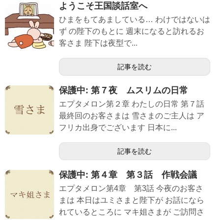
ようこそ王国談話室へ
ひまをもてあましている… わけではないは
ず の陛下のもとに 週末になると訪れるお
客さま 陛下は夜型で...
記事を読む
保護中: 第７夜 ムスリムの日常
エプタメロン第２章 わたしの日常 第７話
最終回のお客さまは 雪さまのご主人は ア
フリカ出身でございます 日本に...
記事を読む
保護中: 第４章 第３話 作戦会議
エプタメロン第4章 第3話 今夜のお客さ
まは 本日はユミさまと陛下が お話になら
れているところに マキ姐さまが ご訪問さ