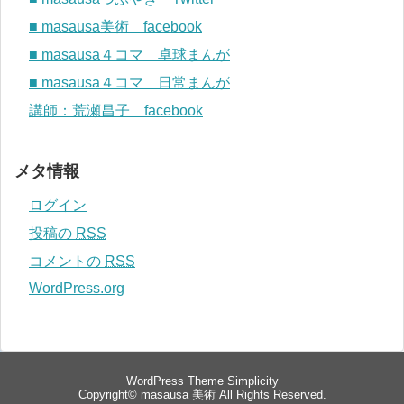
■ masausa美術 facebook
■ masausa４コマ 卓球まんが
■ masausa４コマ 日常まんが
講師：荒瀬昌子 facebook
メタ情報
ログイン
投稿の
RSS
コメントの
RSS
WordPress.org
WordPress Theme
Simplicity
Copyright©
masausa 美術
All Rights Reserved.