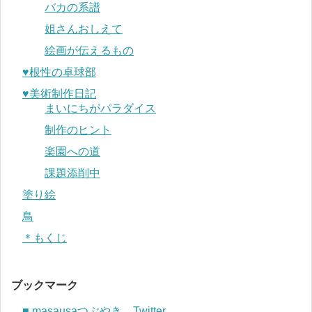
バカの系譜
姐さんおしえて
絵画が伝えるもの
♥︎根性の卓球部
♥︎美術制作日記
まいにちがパラダイス
制作のヒント
楽園への道
課題添削中
塗り絵
鳥
＊もくじ
ブックマーク
■ masausaつぶやき Twitter