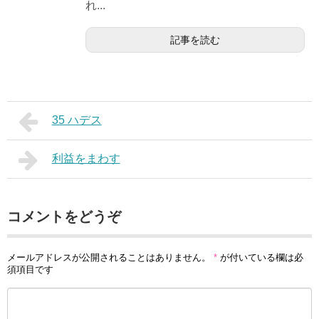
れ...
記事を読む
35 ハデス
利益をまわす
コメントをどうぞ
メールアドレスが公開されることはありません。
*
が付いている欄は必
須項目です