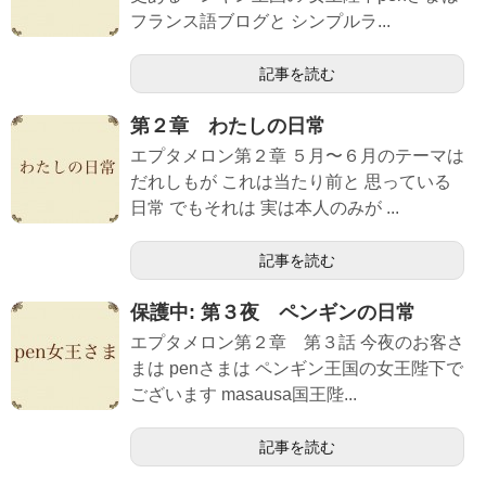
フランス語ブログと シンプルラ...
記事を読む
第２章 わたしの日常
エプタメロン第２章 ５月〜６月のテーマは
だれしもが これは当たり前と 思っている
日常 でもそれは 実は本人のみが ...
記事を読む
保護中: 第３夜 ペンギンの日常
エプタメロン第２章 第３話 今夜のお客さ
まは penさまは ペンギン王国の女王陛下で
ございます masausa国王陛...
記事を読む