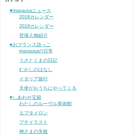
♥︎masausaニュース
2018カレンダー
2019カレンダー
登場人物紹介
♥︎おフランス語っこ
masausaの日常
うさとくまの日記
むかしのはなし
イタリア旅行
天使がおうちにやってくる
♥︎しあわせ宝箱
わたしのルーヴル美術館
エプタメロン
プチイラスト
神さまの失敗