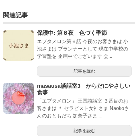
関連記事
保護中: 第６夜 色づく季節
エプタメロン第６話 今夜のお客さまは 小
池さまは プランナーとして 現在中学校の
学習塾を 企画中でございます 会...
記事を読む
masausa談話室3 からだにやさしい
食事
「エプタメロン」 王国談話室 ３番目のお
客さまは ＊ セラピスト女神さま Naokoさ
んのおともだち 加奈子さま ...
記事を読む