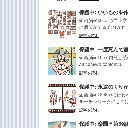
保護中: いいものを
企画脳vol.813 形
に価値がでる 自分が作って
記事を読む
保護中: 一度死んで
企画脳vol.857 自死し続
art.com/wp-content/u...
記事を読む
保護中: 永遠のくり
企画脳vol.868 ∞
ルーチンワークにしなけれ
記事を読む
保護中: 楽園＊第5