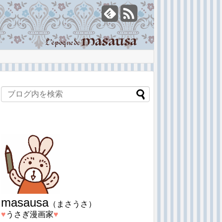
masausa
（まさうさ）
♥︎
うさぎ漫画家
♥︎