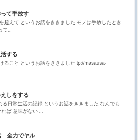
作って手放す
而上学を超えて というお話をききました モノは手放したとき
...
復活する
けること というお話をききました tp://masausa-
かえしをする
に行われる日常生活の記録 というお話をききました なんでも
ば 意味がない ...
9話 全力でヤル