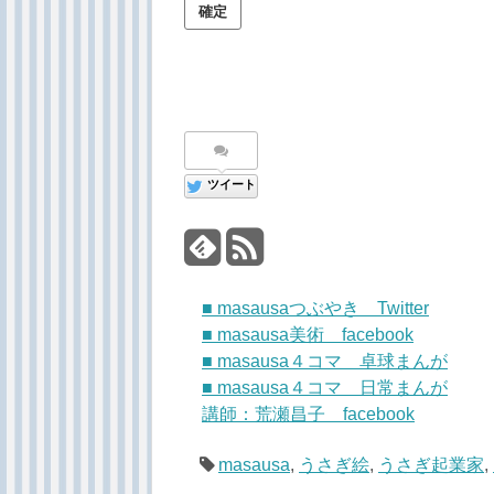
ツイート
■ masausaつぶやき Twitter
■ masausa美術 facebook
■ masausa４コマ 卓球まんが
■ masausa４コマ 日常まんが
講師：荒瀬昌子 facebook
masausa
,
うさぎ絵
,
うさぎ起業家
,