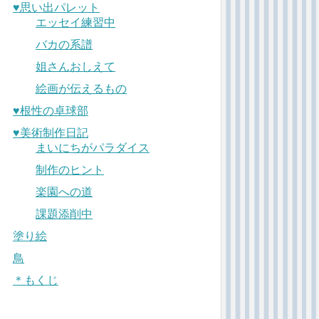
♥︎思い出パレット
エッセイ練習中
バカの系譜
姐さんおしえて
絵画が伝えるもの
♥︎根性の卓球部
♥︎美術制作日記
まいにちがパラダイス
制作のヒント
楽園への道
課題添削中
塗り絵
鳥
＊もくじ