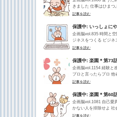
きました 仕事はひまつぶ
記事を読む
保護中: いっしょに
企画脳vol.835 時
ジネスをつくる ビジネスと
記事を読む
保護中: 楽園＊第7
企画脳vol.1154 
プロと言ったらプロ 他者
記事を読む
保護中: 楽園＊第6
企画脳vol.1081 
かない人を排除せよ 社会
記事を読む