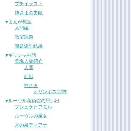
プチイラスト
神さまの失敗
♥︎まんが教室
入門編
教室課題
課題添削結果
♥︎ギリシャ神話
登場人物紹介
人間
幻獣
神さま
オリンポス12神
♥︎ルーヴル美術館の思い出
プシュケとアモル
ルーヴルの魔女
月の泉ディアナ