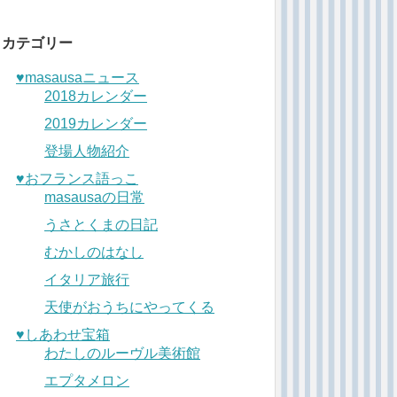
カテゴリー
♥︎masausaニュース
2018カレンダー
2019カレンダー
登場人物紹介
♥︎おフランス語っこ
masausaの日常
うさとくまの日記
むかしのはなし
イタリア旅行
天使がおうちにやってくる
♥︎しあわせ宝箱
わたしのルーヴル美術館
エプタメロン