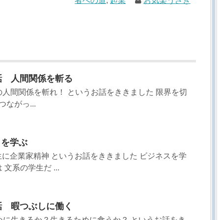
者への道
,
起業
お気楽うさぎ
9話 人間関係を斬る
まずその人間関係を斬れ！ というお話をききました 限界を切
ながっ...
クを学ぶ
系学生に企業家精神 というお話をききました ビジネスを学
文系の学生だ ...
3話 暇つぶしに働く
食うために生きるか？生きるために食うか？ というお話をき