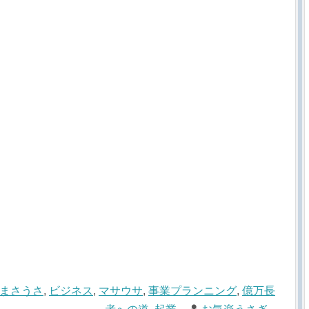
まさうさ
,
ビジネス
,
マサウサ
,
事業プランニング
,
億万長