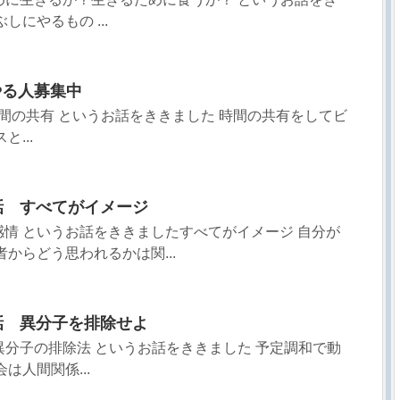
しにやるもの ...
やる人募集中
間と空間の共有 というお話をききました 時間の共有をしてビ
...
3話 すべてがイメージ
経験と感情 というお話をききましたすべてがイメージ 自分が
からどう思われるかは関...
0話 異分子を排除せよ
自己愛異分子の排除法 というお話をききました 予定調和で動
は人間関係...