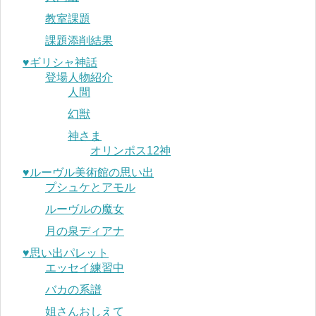
教室課題
課題添削結果
♥︎ギリシャ神話
登場人物紹介
人間
幻獣
神さま
オリンポス12神
♥︎ルーヴル美術館の思い出
プシュケとアモル
ルーヴルの魔女
月の泉ディアナ
♥︎思い出パレット
エッセイ練習中
バカの系譜
姐さんおしえて