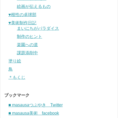
絵画が伝えるもの
♥︎根性の卓球部
♥︎美術制作日記
まいにちがパラダイス
制作のヒント
楽園への道
課題添削中
塗り絵
鳥
＊もくじ
ブックマーク
■ masausaつぶやき Twitter
■ masausa美術 facebook