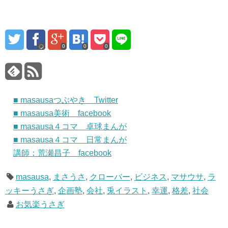
0
0
0
■ masausaつぶやき Twitter
■ masausa美術 facebook
■ masausa４コマ 卓球まんが
■ masausa４コマ 日常まんが
講師：荒瀬昌子 facebook
masausa
,
まさうさ
,
クローバー
,
ビジネス
,
マサウサ
,
ラ
ッキーうさぎ
,
企画塾
,
会社
,
兎イラスト
,
幸運
,
格差
,
社会
お気楽うさぎ