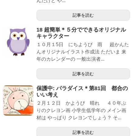
んだけど や...
記事を読む
18 超簡単＊５分でできるオリジナル
キャラクター
１０月１5日 にちようび 雨 超かんた
んオリジナルイラスト作成法 ただいま 来
年のカレンダーの 一般出演者...
記事を読む
保護中: パラダイス＊第81回 都合の
いい考え
２月１２日 かようび 晴れ ４０年ぶ
りのクレヨン画 小学生低学年の メイン画
材は やっぱり クレヨンでしょう？ そ...
記事を読む