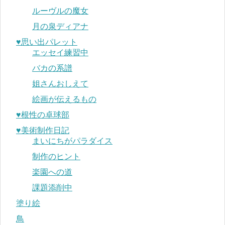
ルーヴルの魔女
月の泉ディアナ
♥︎思い出パレット
エッセイ練習中
バカの系譜
姐さんおしえて
絵画が伝えるもの
♥︎根性の卓球部
♥︎美術制作日記
まいにちがパラダイス
制作のヒント
楽園への道
課題添削中
塗り絵
鳥