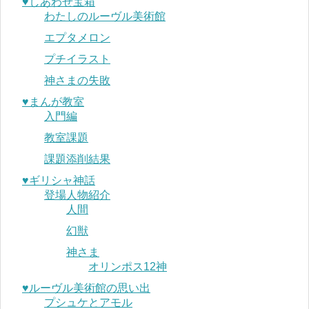
♥︎しあわせ宝箱
わたしのルーヴル美術館
エプタメロン
プチイラスト
神さまの失敗
♥︎まんが教室
入門編
教室課題
課題添削結果
♥︎ギリシャ神話
登場人物紹介
人間
幻獣
神さま
オリンポス12神
♥︎ルーヴル美術館の思い出
プシュケとアモル