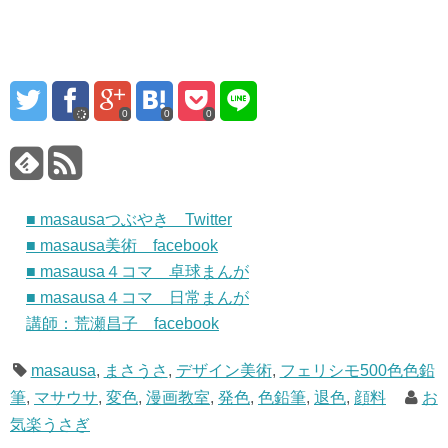
0
0
0
■ masausaつぶやき Twitter
■ masausa美術 facebook
■ masausa４コマ 卓球まんが
■ masausa４コマ 日常まんが
講師：荒瀬昌子 facebook
masausa
,
まさうさ
,
デザイン美術
,
フェリシモ500色色鉛
筆
,
マサウサ
,
変色
,
漫画教室
,
発色
,
色鉛筆
,
退色
,
顔料
お
気楽うさぎ