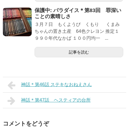
保護中: パラダイス＊第83回 罪深い
ことの素晴しさ
３月７日 もくようび くもり くまみ
ちゃんの置き土産 64色クレヨン 推定１
９９０年代なかば １００円均一 ...
記事を読む
神話＊第46話 ステキなおねえさん
神話＊第47話 ヘスティアの台所
コメントをどうぞ