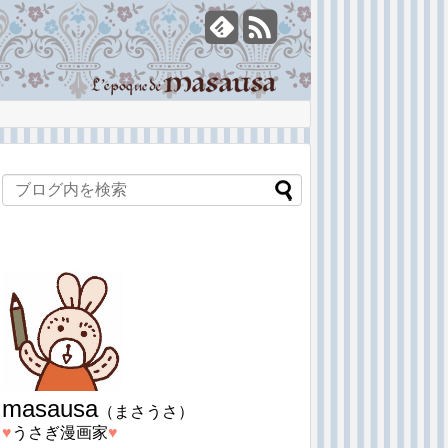
masausa
（まさうさ）
♥︎
うさぎ漫画家
♥︎