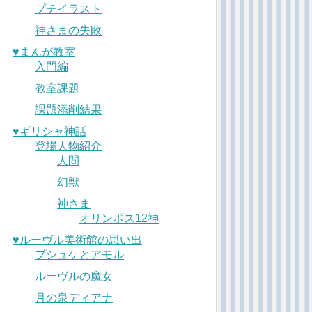
プチイラスト
神さまの失敗
♥︎まんが教室
入門編
教室課題
課題添削結果
♥︎ギリシャ神話
登場人物紹介
人間
幻獣
神さま
オリンポス12神
♥︎ルーヴル美術館の思い出
プシュケとアモル
ルーヴルの魔女
月の泉ディアナ