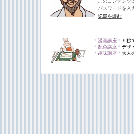
このコンテンツ
パスワードを入力
記事を読む
＊
漫画講座
＊
５秒
＊
配色講座
＊
デザ
＊
趣味講座
＊
大人