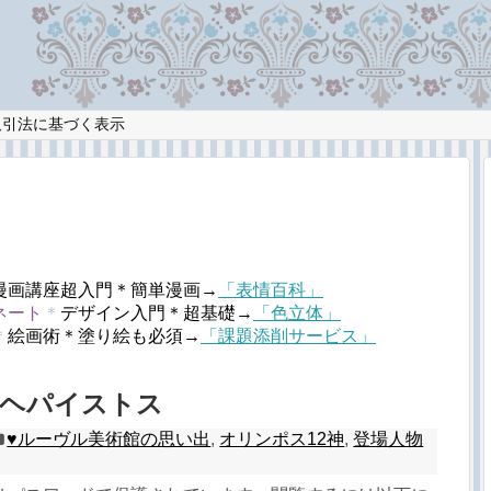
取引法に基づく表示
漫画講座超入門＊簡単漫画→
「表情百科」
ネート
＊
デザイン入門＊超基礎→
「色立体」
＊
絵画術＊塗り絵も必須→
「課題添削サービス」
2 ヘパイストス
♥︎ルーヴル美術館の思い出
,
オリンポス12神
,
登場人物