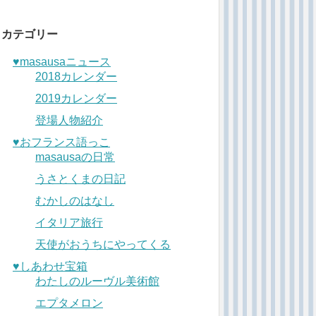
カテゴリー
♥︎masausaニュース
2018カレンダー
2019カレンダー
登場人物紹介
♥︎おフランス語っこ
masausaの日常
うさとくまの日記
むかしのはなし
イタリア旅行
天使がおうちにやってくる
♥︎しあわせ宝箱
わたしのルーヴル美術館
エプタメロン