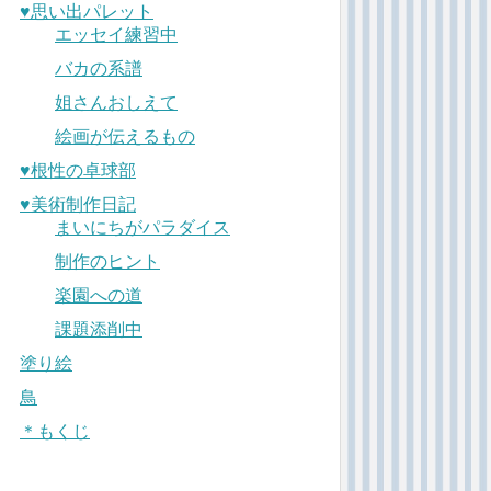
♥︎思い出パレット
エッセイ練習中
バカの系譜
姐さんおしえて
絵画が伝えるもの
♥︎根性の卓球部
♥︎美術制作日記
まいにちがパラダイス
制作のヒント
楽園への道
課題添削中
塗り絵
鳥
＊もくじ