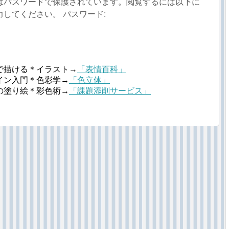
はパスワードで保護されています。閲覧するには以下に
してください。 パスワード:
で描ける＊イラスト→
「表情百科」
イン入門＊色彩学→
「色立体」
の塗り絵＊彩色術→
「課題添削サービス」