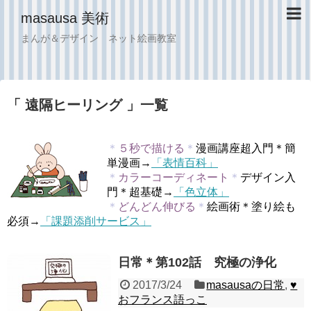
masausa 美術
まんが＆デザイン ネット絵画教室
「 遠隔ヒーリング 」一覧
＊
５秒で描ける
＊
漫画講座超入門＊簡
単漫画→
「表情百科」
＊
カラーコーディネート
＊
デザイン入
門＊超基礎→
「色立体」
＊
どんどん伸びる
＊
絵画術＊塗り絵も
必須→
「課題添削サービス」
日常＊第102話 究極の浄化
2017/3/24
masausaの日常
,
♥︎
おフランス語っこ