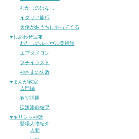
むかしのはなし
イタリア旅行
天使がおうちにやってくる
♥︎しあわせ宝箱
わたしのルーヴル美術館
エプタメロン
プチイラスト
神さまの失敗
♥︎まんが教室
入門編
教室課題
課題添削結果
♥︎ギリシャ神話
登場人物紹介
人間