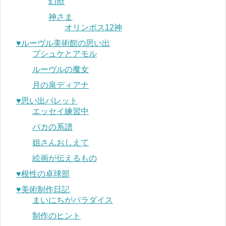
幻獣
神さま
オリンポス12神
♥︎ルーヴル美術館の思い出
プシュケとアモル
ルーヴルの魔女
月の泉ディアナ
♥︎思い出パレット
エッセイ練習中
バカの系譜
姐さんおしえて
絵画が伝えるもの
♥︎根性の卓球部
♥︎美術制作日記
まいにちがパラダイス
制作のヒント