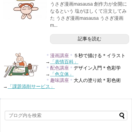
うさぎ漫画masausa 創作力が全開に
なるという 塩がほしくて注文してみ
た うさぎ漫画masausa うさぎ漫画
m...
記事を読む
＊
漫画講座
＊
５秒で描ける＊イラスト
→
「表情百科」
＊
配色講座
＊
デザイン入門＊色彩学
→
「色立体」
＊
趣味講座
＊
大人の塗り絵＊彩色術
→
「課題添削サービス」