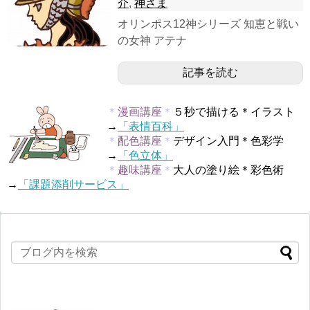
介
,
神さま
オリンポス12神シリーズ 知恵と戦い
の女神 アテナ
記事を読む
＊
漫画講座
＊
５秒で描ける＊イラスト
→
「表情百科」
＊
配色講座
＊
デザイン入門＊色彩学
→
「色立体」
＊
趣味講座
＊
大人の塗り絵＊彩色術
→
「課題添削サービス」