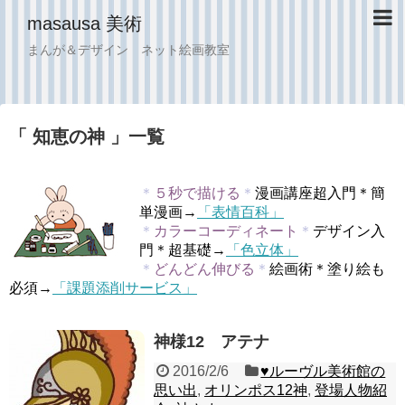
masausa 美術
まんが＆デザイン ネット絵画教室
「 知恵の神 」一覧
＊
５秒で描ける
＊
漫画講座超入門＊簡
単漫画→
「表情百科」
＊
カラーコーディネート
＊
デザイン入
門＊超基礎→
「色立体」
＊
どんどん伸びる
＊
絵画術＊塗り絵も
必須→
「課題添削サービス」
神様12 アテナ
2016/2/6
♥︎ルーヴル美術館の
思い出
,
オリンポス12神
,
登場人物紹