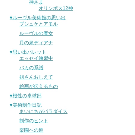
神さま
オリンポス12神
♥︎ルーヴル美術館の思い出
プシュケとアモル
ルーヴルの魔女
月の泉ディアナ
♥︎思い出パレット
エッセイ練習中
バカの系譜
姐さんおしえて
絵画が伝えるもの
♥︎根性の卓球部
♥︎美術制作日記
まいにちがパラダイス
制作のヒント
楽園への道