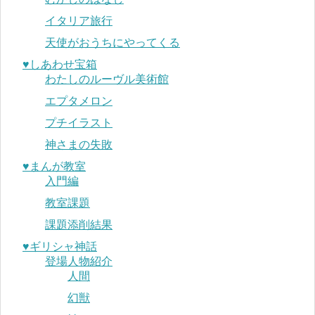
イタリア旅行
天使がおうちにやってくる
♥︎しあわせ宝箱
わたしのルーヴル美術館
エプタメロン
プチイラスト
神さまの失敗
♥︎まんが教室
入門編
教室課題
課題添削結果
♥︎ギリシャ神話
登場人物紹介
人間
幻獣