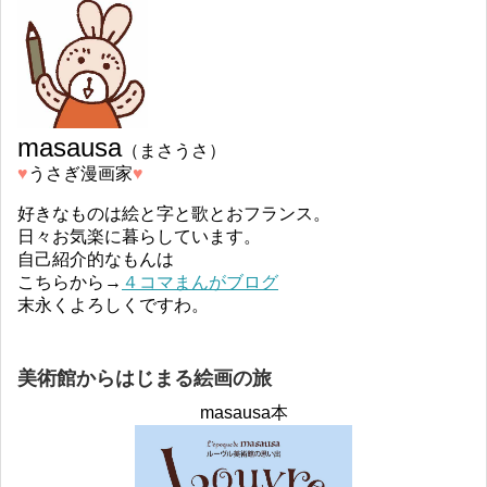
masausa
（まさうさ）
♥︎
うさぎ漫画家
♥︎
好きなものは絵と字と歌とおフランス。
日々お気楽に暮らしています。
自己紹介的なもんは
こちらから→
４コマまんがブログ
末永くよろしくですわ。
美術館からはじまる絵画の旅
masausa本