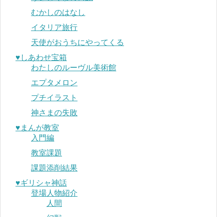
むかしのはなし
イタリア旅行
天使がおうちにやってくる
♥︎しあわせ宝箱
わたしのルーヴル美術館
エプタメロン
プチイラスト
神さまの失敗
♥︎まんが教室
入門編
教室課題
課題添削結果
♥︎ギリシャ神話
登場人物紹介
人間