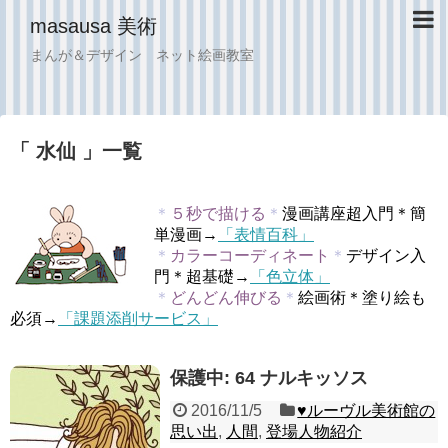
masausa 美術
まんが＆デザイン ネット絵画教室
「 水仙 」一覧
＊
５秒で描ける
＊
漫画講座超入門＊簡
単漫画→
「表情百科」
＊
カラーコーディネート
＊
デザイン入
門＊超基礎→
「色立体」
＊
どんどん伸びる
＊
絵画術＊塗り絵も
必須→
「課題添削サービス」
保護中: 64 ナルキッソス
2016/11/5
♥︎ルーヴル美術館の
思い出
,
人間
,
登場人物紹介