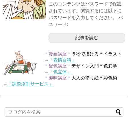
このコンテンツはパスワードで保護
されています。閲覧するには以下に
パスワードを入力してください。 パ
スワード:
記事を読む
＊
漫画講座
＊
５秒で描ける＊イラスト
→
「表情百科」
＊
配色講座
＊
デザイン入門＊色彩学
→
「色立体」
＊
趣味講座
＊
大人の塗り絵＊彩色術
→
「課題添削サービス」