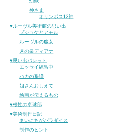
幻獣
神さま
オリンポス12神
♥︎ルーヴル美術館の思い出
プシュケとアモル
ルーヴルの魔女
月の泉ディアナ
♥︎思い出パレット
エッセイ練習中
バカの系譜
姐さんおしえて
絵画が伝えるもの
♥︎根性の卓球部
♥︎美術制作日記
まいにちがパラダイス
制作のヒント