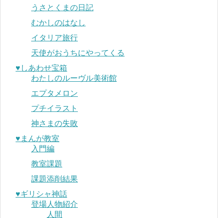
うさとくまの日記
むかしのはなし
イタリア旅行
天使がおうちにやってくる
♥︎しあわせ宝箱
わたしのルーヴル美術館
エプタメロン
プチイラスト
神さまの失敗
♥︎まんが教室
入門編
教室課題
課題添削結果
♥︎ギリシャ神話
登場人物紹介
人間