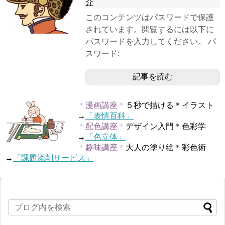
介
このコンテンツはパスワードで保護
されています。閲覧するには以下に
パスワードを入力してください。 パ
スワード:
記事を読む
＊
漫画講座
＊
５秒で描ける＊イラスト
→
「表情百科」
＊
配色講座
＊
デザイン入門＊色彩学
→
「色立体」
＊
趣味講座
＊
大人の塗り絵＊彩色術
→
「課題添削サービス」