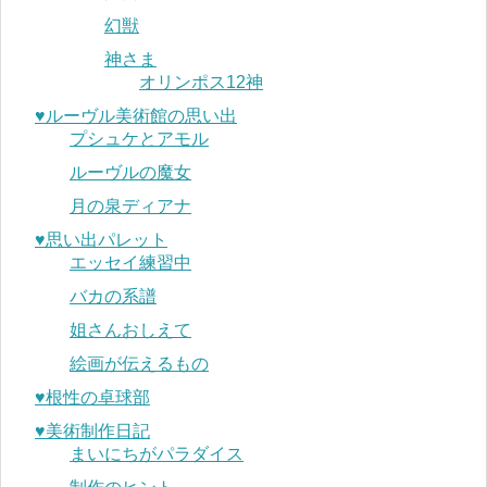
幻獣
神さま
オリンポス12神
♥︎ルーヴル美術館の思い出
プシュケとアモル
ルーヴルの魔女
月の泉ディアナ
♥︎思い出パレット
エッセイ練習中
バカの系譜
姐さんおしえて
絵画が伝えるもの
♥︎根性の卓球部
♥︎美術制作日記
まいにちがパラダイス