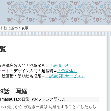
取引法に基づく表示
一覧
漫画講座超入門＊簡単漫画→
「表情百科」
ネート
＊
デザイン入門＊超基礎→
「色立体」
＊
絵画術＊塗り絵も必須→
「課題添削サービス」
09話 写経
masausaの日常
,
♥︎おフランス語っこ
ausa 先月から 寝起き一番は 写経をすることにしたもち