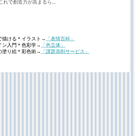
これで創造力が高まるら...
で描ける＊イラスト→
「表情百科」
イン入門＊色彩学→
「色立体」
の塗り絵＊彩色術→
「課題添削サービス」