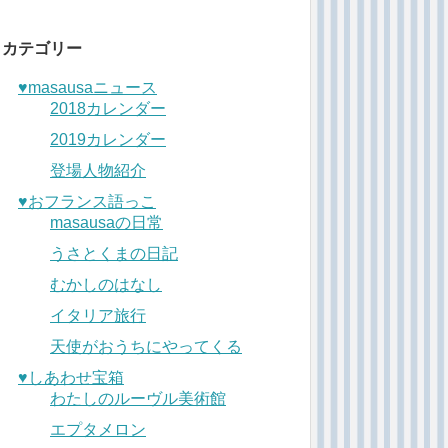
カテゴリー
♥︎masausaニュース
2018カレンダー
2019カレンダー
登場人物紹介
♥︎おフランス語っこ
masausaの日常
うさとくまの日記
むかしのはなし
イタリア旅行
天使がおうちにやってくる
♥︎しあわせ宝箱
わたしのルーヴル美術館
エプタメロン