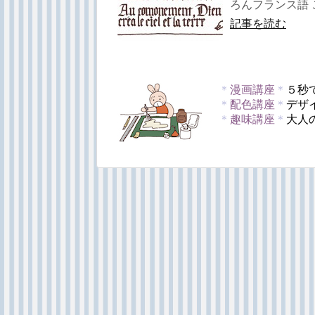
ろんフランス語 
記事を読む
＊
漫画講座
＊
５秒
＊
配色講座
＊
デザ
＊
趣味講座
＊
大人