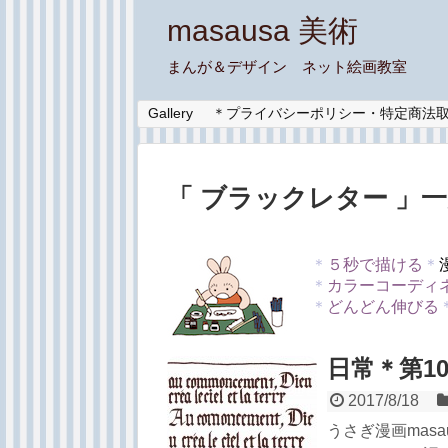
masausa 美術
まんが＆デザイン ネット絵画教室
Gallery
＊プライバシーポリシー・特定商法
「 ブラックレター 」
＊
５秒で描ける
＊
＊
カラーコーディ
＊
どんどん伸びる
日常＊第1
2017/8/18
うさぎ漫画mas