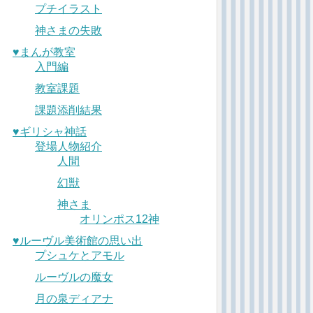
プチイラスト
神さまの失敗
♥︎まんが教室
入門編
教室課題
課題添削結果
♥︎ギリシャ神話
登場人物紹介
人間
幻獣
神さま
オリンポス12神
♥︎ルーヴル美術館の思い出
プシュケとアモル
ルーヴルの魔女
月の泉ディアナ