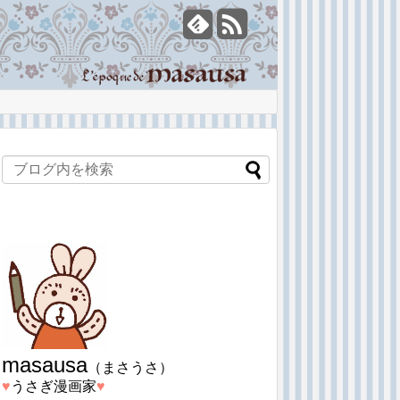
masausa
（まさうさ）
♥︎
うさぎ漫画家
♥︎