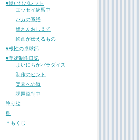
♥︎思い出パレット
エッセイ練習中
バカの系譜
姐さんおしえて
絵画が伝えるもの
♥︎根性の卓球部
♥︎美術制作日記
まいにちがパラダイス
制作のヒント
楽園への道
課題添削中
塗り絵
鳥
＊もくじ