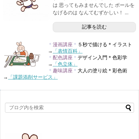
は 思ってもみませんでした ボールを
なげるのは なんてむずかしい！ ...
記事を読む
＊
漫画講座
＊
５秒で描ける＊イラスト
→
「表情百科」
＊
配色講座
＊
デザイン入門＊色彩学
→
「色立体」
＊
趣味講座
＊
大人の塗り絵＊彩色術
→
「課題添削サービス」