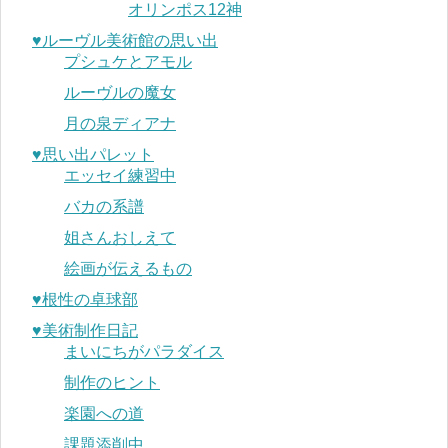
オリンポス12神
♥︎ルーヴル美術館の思い出
プシュケとアモル
ルーヴルの魔女
月の泉ディアナ
♥︎思い出パレット
エッセイ練習中
バカの系譜
姐さんおしえて
絵画が伝えるもの
♥︎根性の卓球部
♥︎美術制作日記
まいにちがパラダイス
制作のヒント
楽園への道
課題添削中