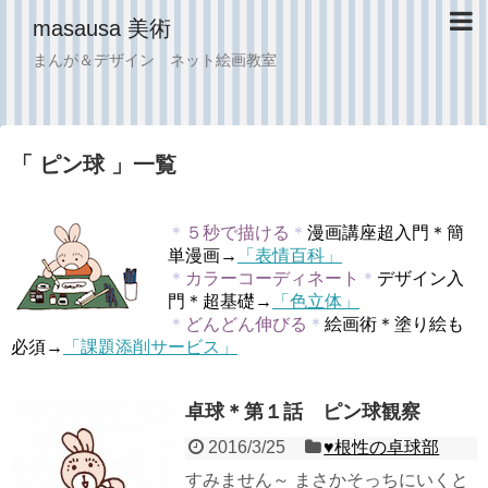
masausa 美術
まんが＆デザイン ネット絵画教室
「 ピン球 」一覧
＊
５秒で描ける
＊
漫画講座超入門＊簡
単漫画→
「表情百科」
＊
カラーコーディネート
＊
デザイン入
門＊超基礎→
「色立体」
＊
どんどん伸びる
＊
絵画術＊塗り絵も
必須→
「課題添削サービス」
卓球＊第１話 ピン球観察
2016/3/25
♥︎根性の卓球部
すみません～ まさかそっちにいくと