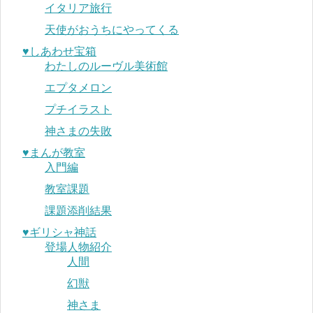
イタリア旅行
天使がおうちにやってくる
♥︎しあわせ宝箱
わたしのルーヴル美術館
エプタメロン
プチイラスト
神さまの失敗
♥︎まんが教室
入門編
教室課題
課題添削結果
♥︎ギリシャ神話
登場人物紹介
人間
幻獣
神さま