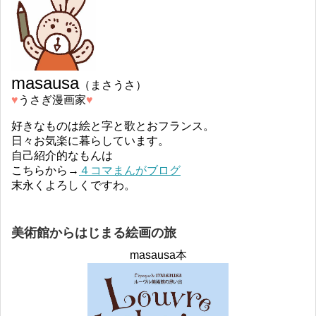
masausa
（まさうさ）
♥︎
うさぎ漫画家
♥︎
好きなものは絵と字と歌とおフランス。
日々お気楽に暮らしています。
自己紹介的なもんは
こちらから→
４コマまんがブログ
末永くよろしくですわ。
美術館からはじまる絵画の旅
masausa本