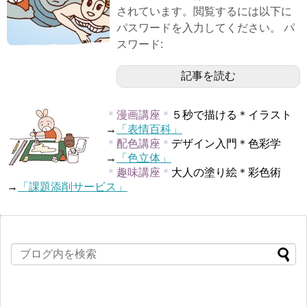
されています。閲覧するには以下に
パスワードを入力してください。 パ
スワード:
記事を読む
＊
漫画講座
＊
５秒で描ける＊イラスト
→
「表情百科」
＊
配色講座
＊
デザイン入門＊色彩学
→
「色立体」
＊
趣味講座
＊
大人の塗り絵＊彩色術
→
「課題添削サービス」