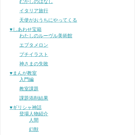
むかしのはなし
イタリア旅行
天使がおうちにやってくる
♥︎しあわせ宝箱
わたしのルーヴル美術館
エプタメロン
プチイラスト
神さまの失敗
♥︎まんが教室
入門編
教室課題
課題添削結果
♥︎ギリシャ神話
登場人物紹介
人間
幻獣