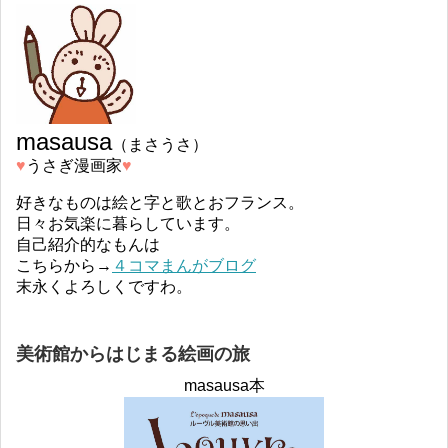
masausa
（まさうさ）
♥︎
うさぎ漫画家
♥︎
好きなものは絵と字と歌とおフランス。
日々お気楽に暮らしています。
自己紹介的なもんは
こちらから→
４コマまんがブログ
末永くよろしくですわ。
美術館からはじまる絵画の旅
masausa本