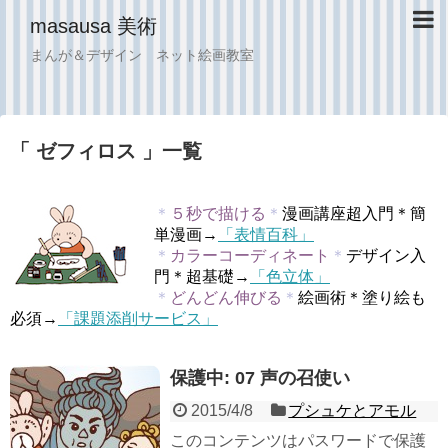
masausa 美術
まんが＆デザイン ネット絵画教室
「 ゼフィロス 」一覧
＊
５秒で描ける
＊
漫画講座超入門＊簡
単漫画→
「表情百科」
＊
カラーコーディネート
＊
デザイン入
門＊超基礎→
「色立体」
＊
どんどん伸びる
＊
絵画術＊塗り絵も
必須→
「課題添削サービス」
保護中: 07 声の召使い
2015/4/8
プシュケとアモル
このコンテンツはパスワードで保護