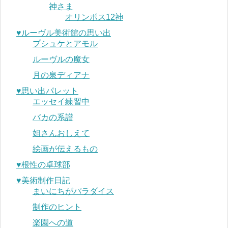
神さま
オリンポス12神
♥︎ルーヴル美術館の思い出
プシュケとアモル
ルーヴルの魔女
月の泉ディアナ
♥︎思い出パレット
エッセイ練習中
バカの系譜
姐さんおしえて
絵画が伝えるもの
♥︎根性の卓球部
♥︎美術制作日記
まいにちがパラダイス
制作のヒント
楽園への道