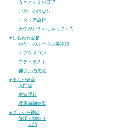
うさとくまの日記
むかしのはなし
イタリア旅行
天使がおうちにやってくる
♥︎しあわせ宝箱
わたしのルーヴル美術館
エプタメロン
プチイラスト
神さまの失敗
♥︎まんが教室
入門編
教室課題
課題添削結果
♥︎ギリシャ神話
登場人物紹介
人間