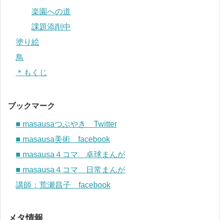
楽園への道
課題添削中
塗り絵
鳥
＊もくじ
ブックマーク
■ masausaつぶやき Twitter
■ masausa美術 facebook
■ masausa４コマ 卓球まんが
■ masausa４コマ 日常まんが
講師：荒瀬昌子 facebook
メタ情報