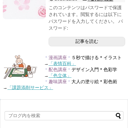
このコンテンツはパスワードで保護
されています。閲覧するには以下に
パスワードを入力してください。 パ
スワード:
記事を読む
＊
漫画講座
＊
５秒で描ける＊イラスト
→
「表情百科」
＊
配色講座
＊
デザイン入門＊色彩学
→
「色立体」
＊
趣味講座
＊
大人の塗り絵＊彩色術
→
「課題添削サービス」