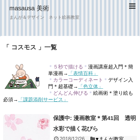
masausa 美術
まんが＆デザイン ネット絵画教室
「 コスモス 」一覧
＊
５秒で描ける
＊
漫画講座超入門＊簡
単漫画→
「表情百科」
＊
カラーコーディネート
＊
デザイン入
門＊超基礎→
「色立体」
＊
どんどん伸びる
＊
絵画術＊塗り絵も
必須→
「課題添削サービス」
保護中: 漫画教室＊第41回 透明
水彩で描く花びら
2018/12/26
♥︎まんが教室