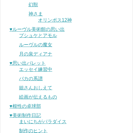
幻獣
神さま
オリンポス12神
♥︎ルーヴル美術館の思い出
プシュケとアモル
ルーヴルの魔女
月の泉ディアナ
♥︎思い出パレット
エッセイ練習中
バカの系譜
姐さんおしえて
絵画が伝えるもの
♥︎根性の卓球部
♥︎美術制作日記
まいにちがパラダイス
制作のヒント