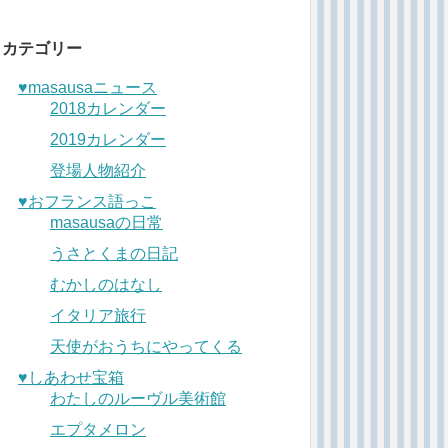
カテゴリー
♥︎masausaニュース
2018カレンダー
2019カレンダー
登場人物紹介
♥︎おフランス語っこ
masausaの日常
うさとくまの日記
むかしのはなし
イタリア旅行
天使がおうちにやってくる
♥︎しあわせ宝箱
わたしのルーヴル美術館
エプタメロン