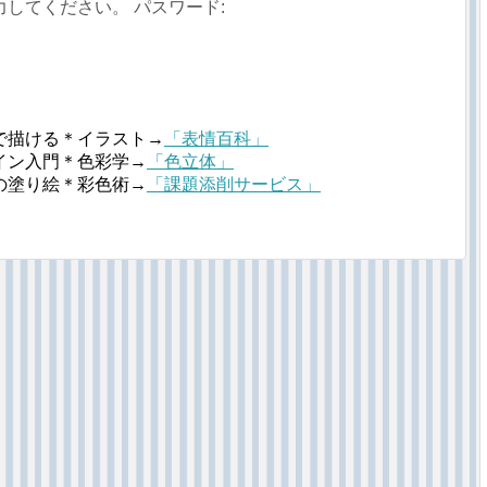
してください。 パスワード:
で描ける＊イラスト→
「表情百科」
イン入門＊色彩学→
「色立体」
の塗り絵＊彩色術→
「課題添削サービス」