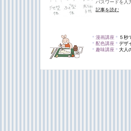
パスワードを入力
記事を読む
＊
漫画講座
＊
５秒
＊
配色講座
＊
デザ
＊
趣味講座
＊
大人