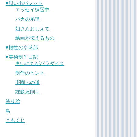
♥︎思い出パレット
エッセイ練習中
バカの系譜
姐さんおしえて
絵画が伝えるもの
♥︎根性の卓球部
♥︎美術制作日記
まいにちがパラダイス
制作のヒント
楽園への道
課題添削中
塗り絵
鳥
＊もくじ