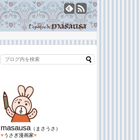
masausa
（まさうさ）
♥︎
うさぎ漫画家
♥︎