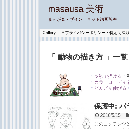
masausa 美術
まんが＆デザイン ネット絵画教室
Gallery
＊プライバシーポリシー・特定商法
「 動物の描き方 」一覧
＊
５秒で描ける
＊
＊
カラーコーディ
＊
どんどん伸びる
保護中: 
2018/5/15
このコンテンツ