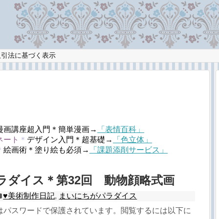
取引法に基づく表示
漫画講座超入門＊簡単漫画→
「表情百科」
ネート
＊
デザイン入門＊超基礎→
「色立体」
＊
絵画術＊塗り絵も必須→
「課題添削サービス」
パラダイス＊第32回 動物顔略式画
♥︎美術制作日記
,
まいにちがパラダイス
はパスワードで保護されています。閲覧するには以下に