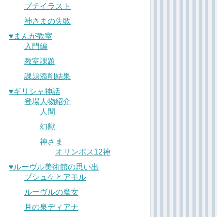
プチイラスト
神さまの失敗
♥︎まんが教室
入門編
教室課題
課題添削結果
♥︎ギリシャ神話
登場人物紹介
人間
幻獣
神さま
オリンポス12神
♥︎ルーヴル美術館の思い出
プシュケとアモル
ルーヴルの魔女
月の泉ディアナ