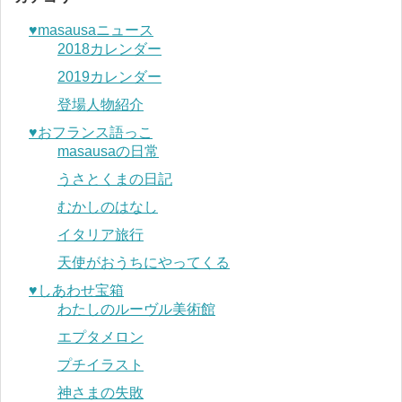
♥︎masausaニュース
2018カレンダー
2019カレンダー
登場人物紹介
♥︎おフランス語っこ
masausaの日常
うさとくまの日記
むかしのはなし
イタリア旅行
天使がおうちにやってくる
♥︎しあわせ宝箱
わたしのルーヴル美術館
エプタメロン
プチイラスト
神さまの失敗