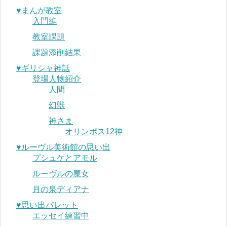
♥︎まんが教室
入門編
教室課題
課題添削結果
♥︎ギリシャ神話
登場人物紹介
人間
幻獣
神さま
オリンポス12神
♥︎ルーヴル美術館の思い出
プシュケとアモル
ルーヴルの魔女
月の泉ディアナ
♥︎思い出パレット
エッセイ練習中