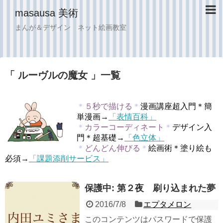
masausa 美術
まんが＆デザイン ネット絵画教室
「 ルーヴルの魔女 」一覧
＊
５秒で描ける
＊
漫画講座超入門＊簡
単漫画→
「表情百科」
＊
カラーコーディネート
＊
デザイン入
門＊超基礎→
「色立体」
＊
どんどん伸びる
＊
絵画術＊塗り絵も
必須→
「課題添削サービス」
保護中: 第２夜 刷り込まれた夢
2016/7/8
エプタメロン
このコンテンツはパスワードで保護