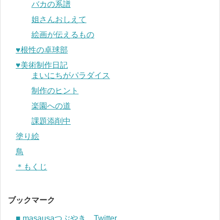
バカの系譜
姐さんおしえて
絵画が伝えるもの
♥︎根性の卓球部
♥︎美術制作日記
まいにちがパラダイス
制作のヒント
楽園への道
課題添削中
塗り絵
鳥
＊もくじ
ブックマーク
■ masausaつぶやき Twitter