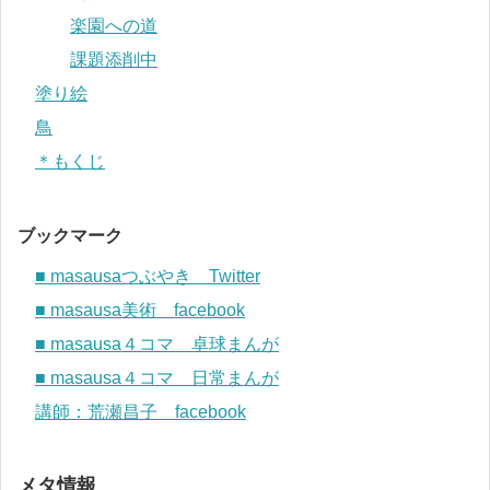
楽園への道
課題添削中
塗り絵
鳥
＊もくじ
ブックマーク
■ masausaつぶやき Twitter
■ masausa美術 facebook
■ masausa４コマ 卓球まんが
■ masausa４コマ 日常まんが
講師：荒瀬昌子 facebook
メタ情報