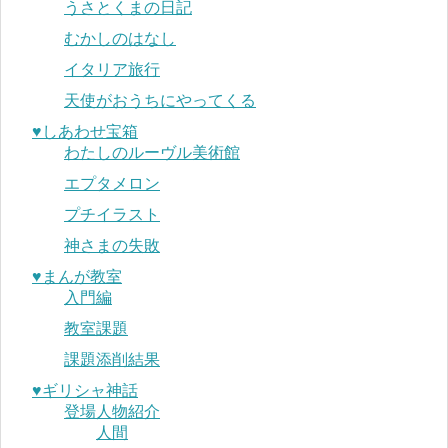
うさとくまの日記
むかしのはなし
イタリア旅行
天使がおうちにやってくる
♥︎しあわせ宝箱
わたしのルーヴル美術館
エプタメロン
プチイラスト
神さまの失敗
♥︎まんが教室
入門編
教室課題
課題添削結果
♥︎ギリシャ神話
登場人物紹介
人間