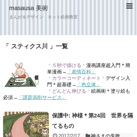
masausa 美術
まんが＆デザイン ネット絵画教室
「 スティクス川 」一覧
＊
５秒で描ける
＊
漫画講座超入門＊簡
単漫画→
「表情百科」
＊
カラーコーディネート
＊
デザイン入
門＊超基礎→
「色立体」
＊
どんどん伸びる
＊
絵画術＊塗り絵も
必須→
「課題添削サービス」
保護中: 神様＊第24回 世界を隔
てるもの
2017/2/17
神さまの失敗