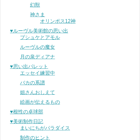
幻獣
神さま
オリンポス12神
♥︎ルーヴル美術館の思い出
プシュケとアモル
ルーヴルの魔女
月の泉ディアナ
♥︎思い出パレット
エッセイ練習中
バカの系譜
姐さんおしえて
絵画が伝えるもの
♥︎根性の卓球部
♥︎美術制作日記
まいにちがパラダイス
制作のヒント