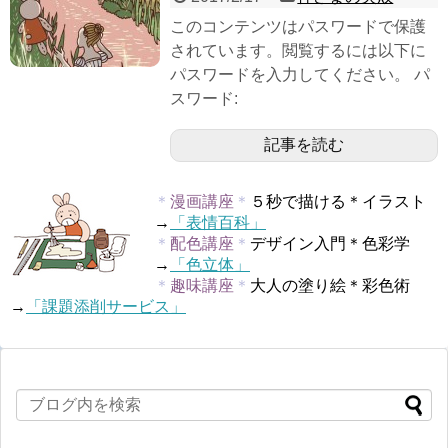
このコンテンツはパスワードで保護
されています。閲覧するには以下に
パスワードを入力してください。 パ
スワード:
記事を読む
＊
漫画講座
＊
５秒で描ける＊イラスト
→
「表情百科」
＊
配色講座
＊
デザイン入門＊色彩学
→
「色立体」
＊
趣味講座
＊
大人の塗り絵＊彩色術
→
「課題添削サービス」