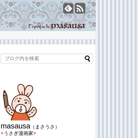
masausa
（まさうさ）
♥︎
うさぎ漫画家
♥︎