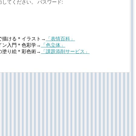
してください。 パスワード:
で描ける＊イラスト→
「表情百科」
イン入門＊色彩学→
「色立体」
の塗り絵＊彩色術→
「課題添削サービス」