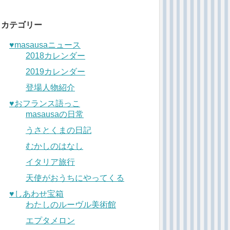
カテゴリー
♥︎masausaニュース
2018カレンダー
2019カレンダー
登場人物紹介
♥︎おフランス語っこ
masausaの日常
うさとくまの日記
むかしのはなし
イタリア旅行
天使がおうちにやってくる
♥︎しあわせ宝箱
わたしのルーヴル美術館
エプタメロン