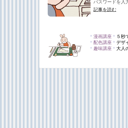
パスワードを入力
記事を読む
＊
漫画講座
＊
５秒
＊
配色講座
＊
デザ
＊
趣味講座
＊
大人