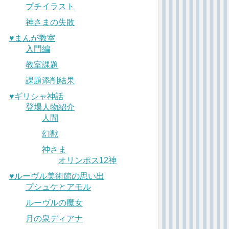
プチイラスト
神さまの失敗
♥︎まんが教室
入門編
教室課題
課題添削結果
♥︎ギリシャ神話
登場人物紹介
人間
幻獣
神さま
オリンポス12神
♥︎ルーヴル美術館の思い出
プシュケとアモル
ルーヴルの魔女
月の泉ディアナ