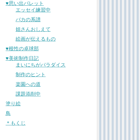
♥︎思い出パレット
エッセイ練習中
バカの系譜
姐さんおしえて
絵画が伝えるもの
♥︎根性の卓球部
♥︎美術制作日記
まいにちがパラダイス
制作のヒント
楽園への道
課題添削中
塗り絵
鳥
＊もくじ