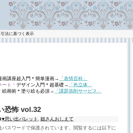
取引法に基づく表示
漫画講座超入門＊簡単漫画→
「表情百科」
ネート
＊
デザイン入門＊超基礎→
「色立体」
＊
絵画術＊塗り絵も必須→
「課題添削サービス」
恐怖 vol.32
♥︎思い出パレット
,
姐さんおしえて
はパスワードで保護されています。閲覧するには以下に