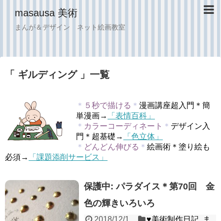
masausa 美術
まんが＆デザイン ネット絵画教室
「 ギルディング 」一覧
＊
５秒で描ける
＊
漫画講座超入門＊簡
単漫画→
「表情百科」
＊
カラーコーディネート
＊
デザイン入
門＊超基礎→
「色立体」
＊
どんどん伸びる
＊
絵画術＊塗り絵も
必須→
「課題添削サービス」
保護中: パラダイス＊第70回 金
色の輝きいろいろ
2018/12/1
♥︎美術制作日記
,
ま