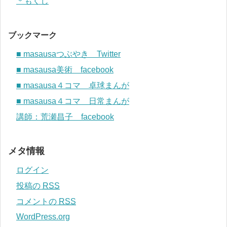
＊もくじ
ブックマーク
■ masausaつぶやき Twitter
■ masausa美術 facebook
■ masausa４コマ 卓球まんが
■ masausa４コマ 日常まんが
講師：荒瀬昌子 facebook
メタ情報
ログイン
投稿の
RSS
コメントの
RSS
WordPress.org