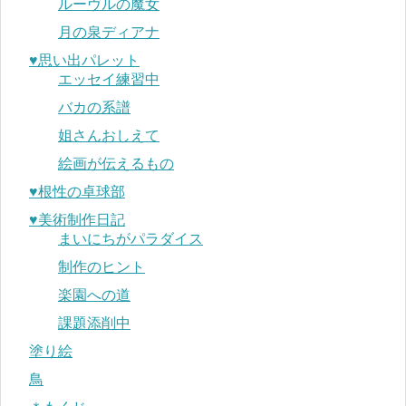
ルーヴルの魔女
月の泉ディアナ
♥︎思い出パレット
エッセイ練習中
バカの系譜
姐さんおしえて
絵画が伝えるもの
♥︎根性の卓球部
♥︎美術制作日記
まいにちがパラダイス
制作のヒント
楽園への道
課題添削中
塗り絵
鳥