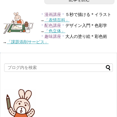
＊
漫画講座
＊
５秒で描ける＊イラスト
→
「表情百科」
＊
配色講座
＊
デザイン入門＊色彩学
→
「色立体」
＊
趣味講座
＊
大人の塗り絵＊彩色術
→
「課題添削サービス」