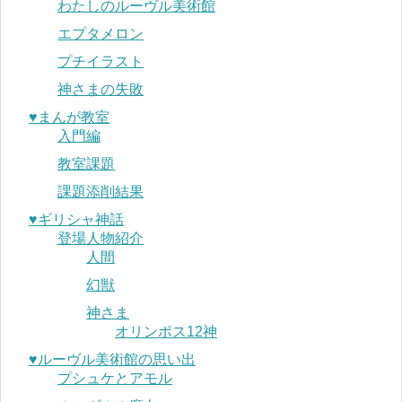
わたしのルーヴル美術館
エプタメロン
プチイラスト
神さまの失敗
♥︎まんが教室
入門編
教室課題
課題添削結果
♥︎ギリシャ神話
登場人物紹介
人間
幻獣
神さま
オリンポス12神
♥︎ルーヴル美術館の思い出
プシュケとアモル