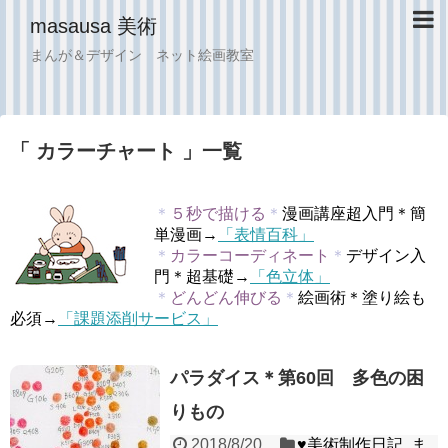
masausa 美術
まんが＆デザイン ネット絵画教室
「 カラーチャート 」一覧
＊
５秒で描ける
＊
漫画講座超入門＊簡
単漫画→
「表情百科」
＊
カラーコーディネート
＊
デザイン入
門＊超基礎→
「色立体」
＊
どんどん伸びる
＊
絵画術＊塗り絵も
必須→
「課題添削サービス」
パラダイス＊第60回 多色の困
りもの
2018/8/20
♥︎美術制作日記
,
ま