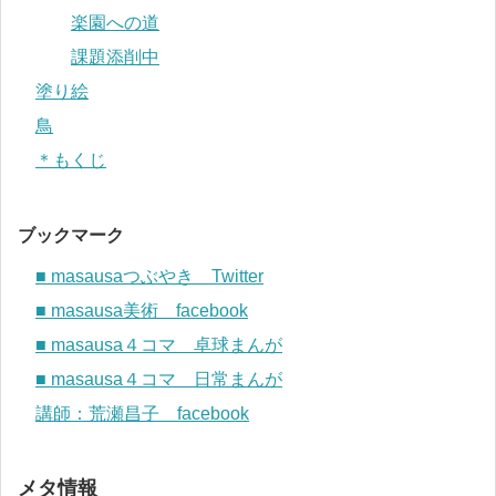
楽園への道
課題添削中
塗り絵
鳥
＊もくじ
ブックマーク
■ masausaつぶやき Twitter
■ masausa美術 facebook
■ masausa４コマ 卓球まんが
■ masausa４コマ 日常まんが
講師：荒瀬昌子 facebook
メタ情報