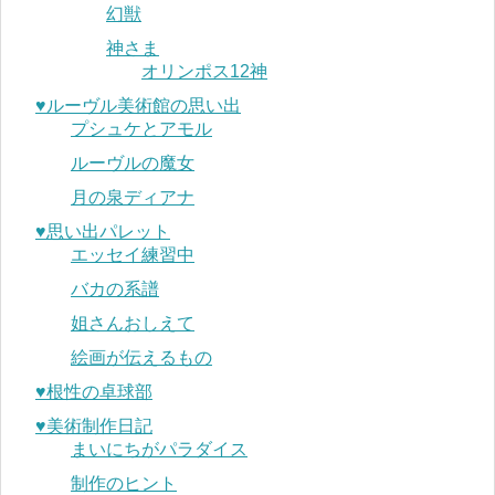
幻獣
神さま
オリンポス12神
♥︎ルーヴル美術館の思い出
プシュケとアモル
ルーヴルの魔女
月の泉ディアナ
♥︎思い出パレット
エッセイ練習中
バカの系譜
姐さんおしえて
絵画が伝えるもの
♥︎根性の卓球部
♥︎美術制作日記
まいにちがパラダイス
制作のヒント