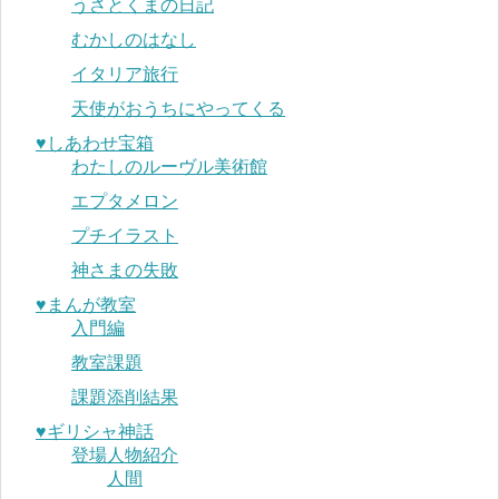
うさとくまの日記
むかしのはなし
イタリア旅行
天使がおうちにやってくる
♥︎しあわせ宝箱
わたしのルーヴル美術館
エプタメロン
プチイラスト
神さまの失敗
♥︎まんが教室
入門編
教室課題
課題添削結果
♥︎ギリシャ神話
登場人物紹介
人間