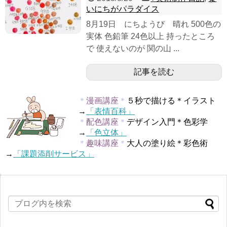
いにちがパラダイス
8月19日 にちようび 晴れ 500色の
実体 色鉛筆 24色以上 持ったところ
で 使えないのが 関の山 ...
記事を読む
＊
漫画講座
＊
５秒で描ける＊イラスト
→
「表情百科」
＊
配色講座
＊
デザイン入門＊色彩学
→
「色立体」
＊
趣味講座
＊
大人の塗り絵＊彩色術
→
「課題添削サービス」